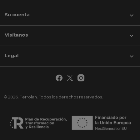
Su cuenta

Visítanos
keyboard_arrow_down
Legal

© 2026. Ferrolan. Todos los derechos reservados.