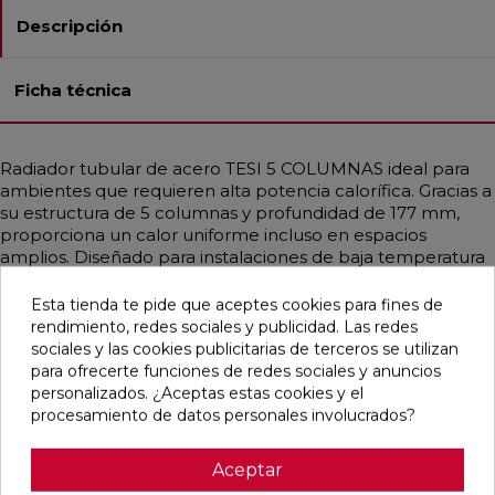
Descripción
Ficha técnica
Radiador tubular de acero TESI 5 COLUMNAS ideal para
ambientes que requieren alta potencia calorífica. Gracias a
su estructura de 5 columnas y profundidad de 177 mm,
proporciona un calor uniforme incluso en espacios
amplios. Diseñado para instalaciones de baja temperatura
como bombas de calor o calderas de condensación.
Disponible en diferentes medidas, con potencias que
Esta tienda te pide que aceptes cookies para fines de
alcanzan hasta 3708 W. Incluye soportes universales del
rendimiento, redes sociales y publicidad. Las redes
mismo color, purgador y tapón ciego. Acabado en Blanco
sociales y las cookies publicitarias de terceros se utilizan
Estándar o personalizable con colores RAL y Acabados
para ofrecerte funciones de redes sociales y anuncios
Irsap. Ideal para hogares, oficinas y espacios públicos
personalizados. ¿Aceptas estas cookies y el
gracias a su diseño funcional y elegante.
procesamiento de datos personales involucrados?
Aceptar