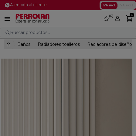
Atención al cliente
IVA incl.
IVA excl.
0
0
favorite

Buscar productos...
Baños
Radiadores toalleros
Radiadores de diseño