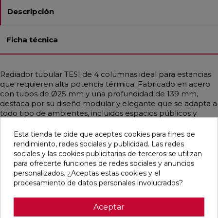
Descripción
Ficha técnica
Radiador tubular TESI de 4 columnas ideal para estancias
que requieren alta potencia térmica. Fabricado en acero
con tubos de Ø25 mm y una profundidad de 139 mm,
destaca por su diseño modular y elegante que se adapta a
todo tipo de ambientes, incluidos espacios públicos y
sanitarios gracias a sus formas redondeadas. Disponible en
diferentes medidas y en una amplia gama de colores,
Esta tienda te pide que aceptes cookies para fines de
incluidos acabados RAL personalizados. Garantiza una
rendimiento, redes sociales y publicidad. Las redes
distribución uniforme del calor, siendo compatible con
sociales y las cookies publicitarias de terceros se utilizan
sistemas de baja temperatura como calderas de
para ofrecerte funciones de redes sociales y anuncios
condensación o bombas de calor. Incluye purgador,
personalizados. ¿Aceptas estas cookies y el
soportes universales y tapón embellecedor.
procesamiento de datos personales involucrados?
Aceptar