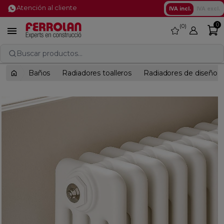
Atención al cliente
IVA incl.
IVA excl.
0
0
favorite

Buscar productos...
Baños
Radiadores toalleros
Radiadores de diseño