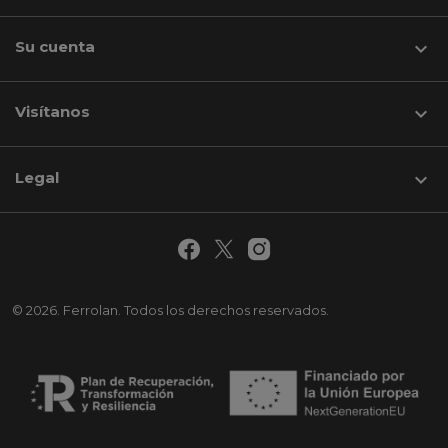
Su cuenta

Visítanos
keyboard_arrow_down
Legal

© 2026. Ferrolan. Todos los derechos reservados.