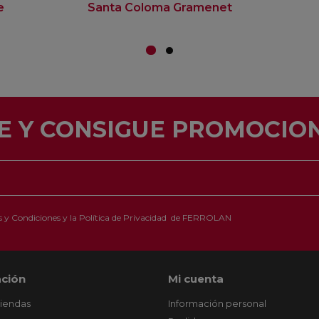
e
Santa Coloma Gramenet
E Y CONSIGUE PROMOCION
 y Condiciones
y la
Política de Privacidad
de FERROLAN
ción
Mi cuenta
tiendas
Información personal