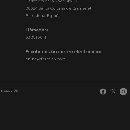
Carretera de la Roca Km 5,6
08924 Santa Coloma de Gramenet
Barcelona, España
Llámanos:
93 391 90 11
Escríbenos un correo electrónico:
online@ferrolan.com
 nosotros