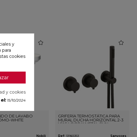
favorite
favorite
iales y
n para
stas cookies
azar
dad y cookies
el:
15/10/2024
DO DE LAVABO
GRIFERÍA TERMOSTÁTICA PARA
OMO-WHITE
MURAL DUCHA HORIZONTAL 2-3
VÍAS LOOP K METAL GUN
Nobili
Ref:
33965353
Sanycces