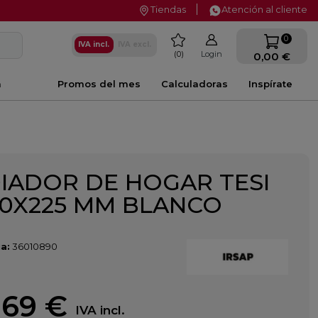
Tiendas
Atención al cliente
favorite
0
IVA incl.
IVA excl.
0
Login
0,00 €
a
Promos del mes
Calculadoras
Inspírate
IADOR DE HOGAR TESI
00X225 MM BLANCO
a:
36010890
,69 €
IVA incl.