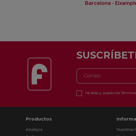
Barcelona - Eixampl
SUSCRÍBET
He leído y acepto los
Términos
Productos
Informa
Azulejos
Nuestras 