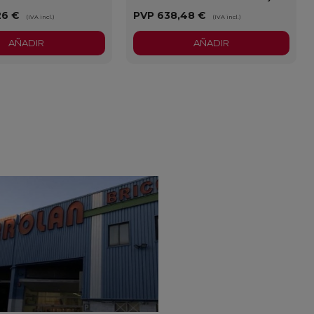
26 €
PVP
638,48 €
(IVA incl.)
(IVA incl.)
AÑADIR
AÑADIR