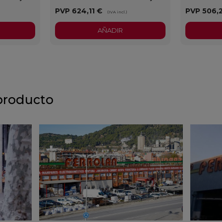
PVP
624,11 €
PVP
506,
)
(IVA incl.)
AÑADIR
producto