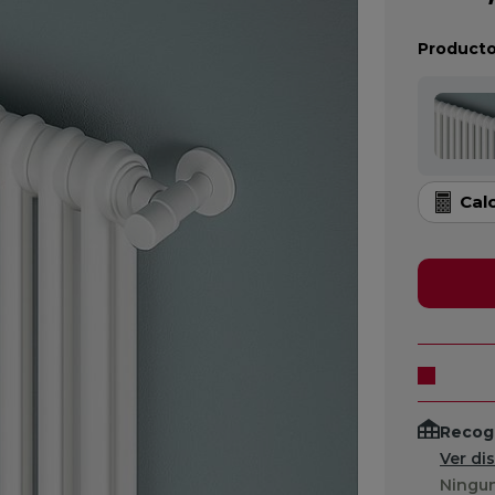
Producto
Cal
Recogi
Ver di
Ningun