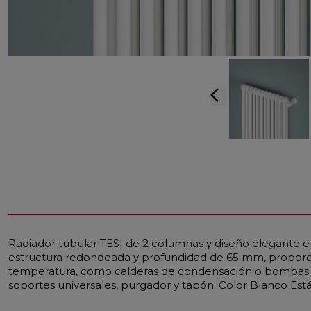
arrow_back_ios
Radiador tubular TESI de 2 columnas y diseño elegante en
estructura redondeada y profundidad de 65 mm, proporcio
temperatura, como calderas de condensación o bombas de
soportes universales, purgador y tapón. Color Blanco Est