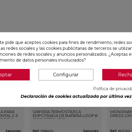
favorite
favorite
te pide que aceptes cookies para fines de rendimiento, redes soc
Las redes sociales y las cookies publicitarias de terceros se utiliza
unciones de redes sociales y anuncios personalizados. ¿Aceptas e
amiento de datos personales involucrados?
eptar
Configurar
Rech
Política de privaci
Declaración de cookies actualizada por última vez 
CA PARA
GRIFERÍA TERMOSTÁTICA
MONOMAN
NTAL 2-3
EMPOTRADA DE BAÑERA LOOP K
DRESS CR
LOOP K
ORO CEPILLADO
O
Sanycces
Ref:
33966014
Sanycces
Ref:
35021303