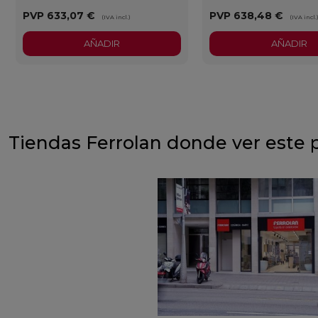
PVP
633,07 €
PVP
638,48 €
(IVA incl.)
(IVA incl.
AÑADIR
AÑADIR
Tiendas Ferrolan donde ver este 