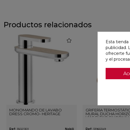
Productos relacionados
favorite
Esta tienda 
publicidad. 
ofrecerte f
y el proces
Ac
MONOMANDO DE LAVABO
GRIFERÍA TERMOSTÁTI
DRESS CROMO- HERITAGE
MURAL DUCHA HORIZO
VÍAS FLEXO SILICONA 
ORO ROSA CEPILLAD
Ref:
35021301
Nobili
Ref:
33965349