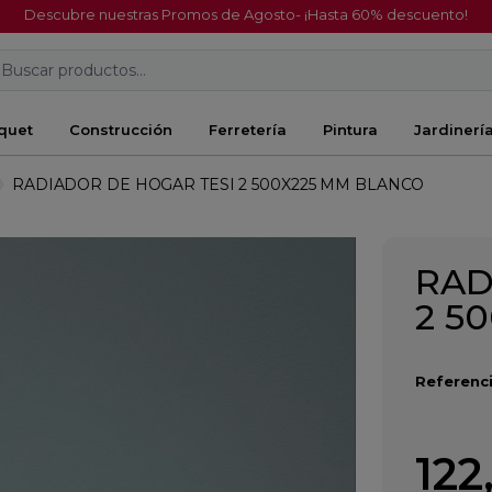
Descubre nuestras Promos de Agosto- ¡Hasta 60% descuento!
Buscar productos...
quet
Construcción
Ferretería
Pintura
Jardinerí
RADIADOR DE HOGAR TESI 2 500X225 MM BLANCO
RAD
2 5
Referenci
122