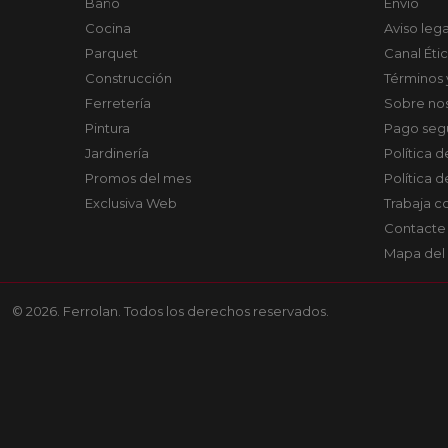
Baño
Envío
Cocina
Aviso lega
Parquet
Canal Éti
Construcción
Términos 
Ferretería
Sobre no
Pintura
Pago seg
Jardinería
Política 
Promos del mes
Política 
Exclusiva Web
Trabaja c
Contacte
Mapa del 
© 2026. Ferrolan. Todos los derechos reservados.