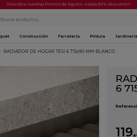
Descubre nuestras Promos de Agosto- ¡Hasta 60% descuento!
Buscar productos...
quet
Construcción
Ferretería
Pintura
Jardinerí
RADIADOR DE HOGAR TESI 6 715x90 MM BLANCO
RAD
6 7
Referenci
119