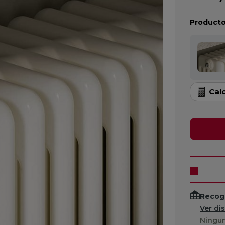
Producto
Cal
Recogi
Ver di
Ningun