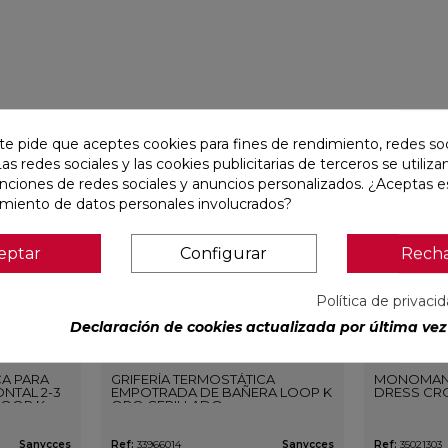
favorite
favorite
te pide que aceptes cookies para fines de rendimiento, redes soc
Las redes sociales y las cookies publicitarias de terceros se utiliza
unciones de redes sociales y anuncios personalizados. ¿Aceptas e
amiento de datos personales involucrados?
eptar
Configurar
Rech
Política de privaci
Declaración de cookies actualizada por última vez 
CA PARA
GRIFERÍA TERMOSTÁTICA
MONOMAN
NTAL 2-3
EMPOTRADA DE BAÑERA LOOP K
DRESS CR
LOOP K
ORO CEPILLADO
O
Sanycces
Ref:
33966014
Sanycces
Ref:
35021303