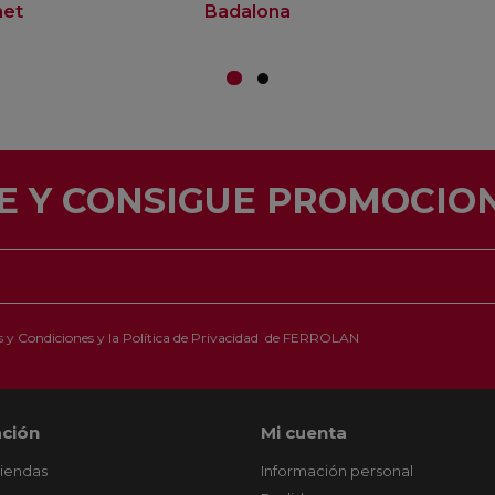
net
Badalona
E Y CONSIGUE PROMOCION
 y Condiciones
y la
Política de Privacidad
de FERROLAN
ción
Mi cuenta
tiendas
Información personal