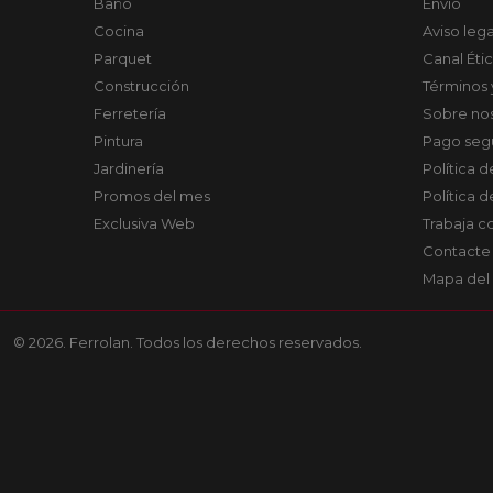
Baño
Envío
Cocina
Aviso lega
Parquet
Canal Éti
Construcción
Términos 
Ferretería
Sobre no
Pintura
Pago seg
Jardinería
Política 
Promos del mes
Política 
Exclusiva Web
Trabaja c
Contacte
Mapa del 
© 2026. Ferrolan. Todos los derechos reservados.