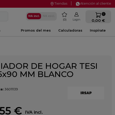
Tiendas
Atención al cliente
favorite
0
IVA incl.
IVA excl.
0
Login
0,00 €
a
Promos del mes
Calculadoras
Inspírate
IADOR DE HOGAR TESI
15x90 MM BLANCO
a:
36011139
,55 €
IVA incl.