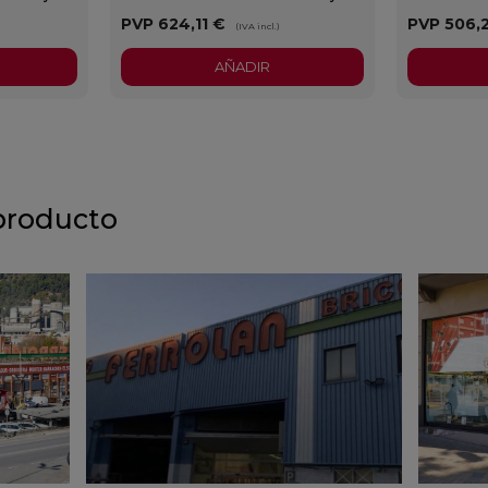
PVP
624,11 €
PVP
506,
)
(IVA incl.)
AÑADIR
producto