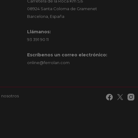
Carretera de la Roca Km 5,6
08924 Santa Coloma de Gramenet
Barcelona, España
Llámanos:
93 391 90 11
Escríbenos un correo electrónico:
online@ferrolan.com
 nosotros