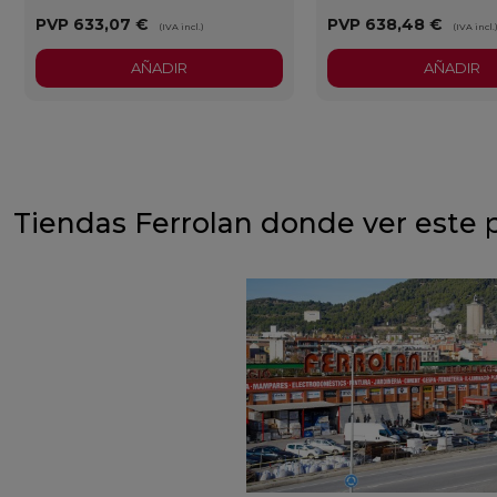
PVP
633,07 €
PVP
638,48 €
(IVA incl.)
(IVA incl.
AÑADIR
AÑADIR
Tiendas Ferrolan donde ver este 