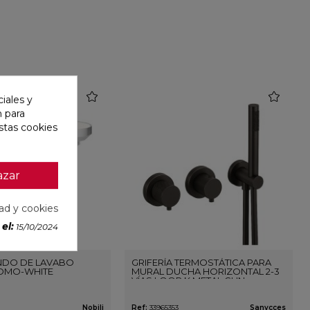
favorite
favorite
iales y
n para
stas cookies
azar
dad y cookies
el:
15/10/2024
DO DE LAVABO
GRIFERÍA TERMOSTÁTICA PARA
OMO-WHITE
MURAL DUCHA HORIZONTAL 2-3
VÍAS LOOP K METAL GUN
Nobili
Ref:
33965353
Sanycces