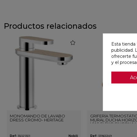
Productos relacionados
favorite
Esta tienda 
publicidad. 
ofrecerte f
y el proces
Ac
MONOMANDO DE LAVABO
GRIFERÍA TERMOSTÁTI
DRESS CROMO- HERITAGE
MURAL DUCHA HORIZO
VÍAS FLEXO SILICONA 
ORO ROSA CEPILLAD
Ref:
35021301
Nobili
Ref:
33965349