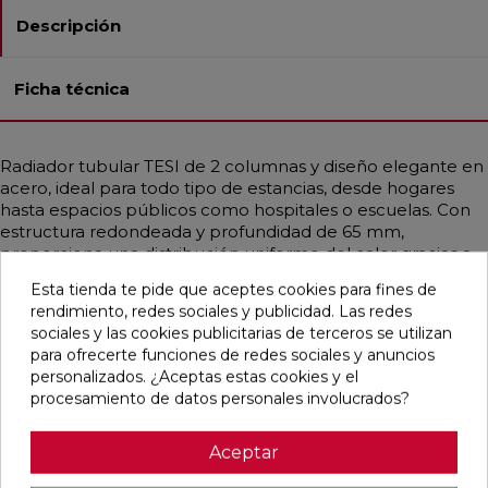
Descripción
Ficha técnica
Radiador tubular TESI de 2 columnas y diseño elegante en
acero, ideal para todo tipo de estancias, desde hogares
hasta espacios públicos como hospitales o escuelas. Con
estructura redondeada y profundidad de 65 mm,
proporciona una distribución uniforme del calor gracias a
sus tubos de Ø25 mm. Compatible con instalaciones de
Esta tienda te pide que aceptes cookies para fines de
baja temperatura, como calderas de condensación o
rendimiento, redes sociales y publicidad. Las redes
bombas de calor. Disponible en diferentes medidas con
sociales y las cookies publicitarias de terceros se utilizan
potencias desde 14,9 hasta 2769 W por elemento
para ofrecerte funciones de redes sociales y anuncios
(∆T=50°C). Incluye soportes universales, purgador y tapón.
personalizados. ¿Aceptas estas cookies y el
Color Blanco Estándar o en todos los acabados Irsap.
procesamiento de datos personales involucrados?
Aceptar