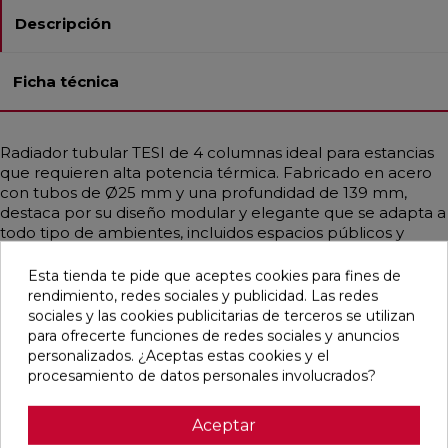
Descripción
Ficha técnica
Radiador tubular TESI de 4 columnas ideal para estancias
que requieren alta potencia térmica. Fabricado en acero
con tubos de Ø25 mm y una profundidad de 139 mm,
destaca por su diseño modular y elegante que se adapta a
todo tipo de ambientes, incluidos espacios públicos y
sanitarios gracias a sus formas redondeadas. Disponible en
diferentes medidas y en una amplia gama de colores,
Esta tienda te pide que aceptes cookies para fines de
incluidos acabados RAL personalizados. Garantiza una
rendimiento, redes sociales y publicidad. Las redes
distribución uniforme del calor, siendo compatible con
sociales y las cookies publicitarias de terceros se utilizan
sistemas de baja temperatura como calderas de
para ofrecerte funciones de redes sociales y anuncios
condensación o bombas de calor. Incluye purgador,
personalizados. ¿Aceptas estas cookies y el
soportes universales y tapón embellecedor.
procesamiento de datos personales involucrados?
Aceptar