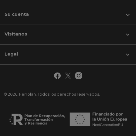
Su cuenta

Visítanos
keyboard_arrow_down
Legal

© 2026. Ferrolan. Todos los derechos reservados.