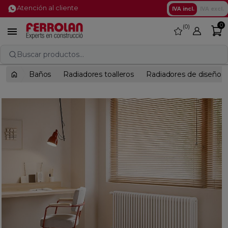
Atención al cliente
IVA incl.
IVA excl.
0
0
favorite

Buscar productos...
Baños
Radiadores toalleros
Radiadores de diseño