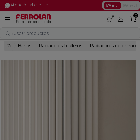
Atención al cliente
IVA incl.
IVA excl.
0
0
favorite

Buscar productos...
Baños
Radiadores toalleros
Radiadores de diseño