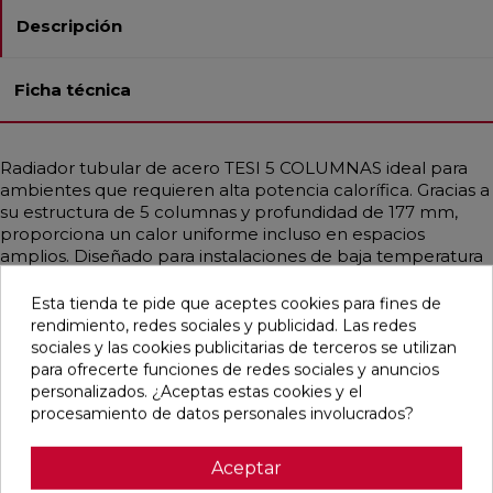
Descripción
Ficha técnica
Radiador tubular de acero TESI 5 COLUMNAS ideal para
ambientes que requieren alta potencia calorífica. Gracias a
su estructura de 5 columnas y profundidad de 177 mm,
proporciona un calor uniforme incluso en espacios
amplios. Diseñado para instalaciones de baja temperatura
como bombas de calor o calderas de condensación.
Disponible en diferentes medidas, con potencias que
Esta tienda te pide que aceptes cookies para fines de
alcanzan hasta 3708 W. Incluye soportes universales del
rendimiento, redes sociales y publicidad. Las redes
mismo color, purgador y tapón ciego. Acabado en Blanco
sociales y las cookies publicitarias de terceros se utilizan
Estándar o personalizable con colores RAL y Acabados
para ofrecerte funciones de redes sociales y anuncios
Irsap. Ideal para hogares, oficinas y espacios públicos
personalizados. ¿Aceptas estas cookies y el
gracias a su diseño funcional y elegante.
procesamiento de datos personales involucrados?
Aceptar