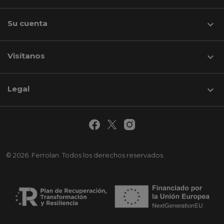
Su cuenta

Visítanos
keyboard_arrow_down
Legal

© 2026. Ferrolan. Todos los derechos reservados.