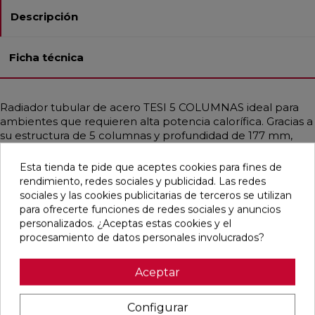
Descripción
Ficha técnica
Radiador tubular de acero TESI 5 COLUMNAS ideal para
ambientes que requieren alta potencia calorífica. Gracias a
su estructura de 5 columnas y profundidad de 177 mm,
proporciona un calor uniforme incluso en espacios
amplios. Diseñado para instalaciones de baja temperatura
Esta tienda te pide que aceptes cookies para fines de
como bombas de calor o calderas de condensación.
rendimiento, redes sociales y publicidad. Las redes
Disponible en diferentes medidas, con potencias que
sociales y las cookies publicitarias de terceros se utilizan
alcanzan hasta 3708 W. Incluye soportes universales del
para ofrecerte funciones de redes sociales y anuncios
mismo color, purgador y tapón ciego. Acabado en Blanco
personalizados. ¿Aceptas estas cookies y el
Estándar o personalizable con colores RAL y Acabados
procesamiento de datos personales involucrados?
Irsap. Ideal para hogares, oficinas y espacios públicos
gracias a su diseño funcional y elegante.
Aceptar
Configurar