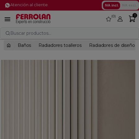
Atención al cliente
IVA incl.
IVA excl.
0
0
favorite

Buscar productos...
Baños
Radiadores toalleros
Radiadores de diseño