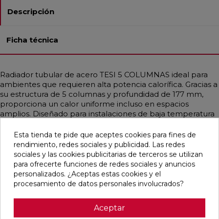
Descripción
Ficha técnica
Radiador tubular de acero TESI 5 COLUMNAS ideal para
ambientes que requieren alta potencia calorífica. Gracias a
su estructura de 5 columnas y profundidad de 177 mm,
proporciona un calor uniforme incluso en espacios
amplios. Diseñado para instalaciones de baja temperatura
como bombas de calor o calderas de condensación.
Disponible en diferentes medidas, con potencias que
Esta tienda te pide que aceptes cookies para fines de
alcanzan hasta 3708 W. Incluye soportes universales del
rendimiento, redes sociales y publicidad. Las redes
mismo color, purgador y tapón ciego. Acabado en Blanco
sociales y las cookies publicitarias de terceros se utilizan
Estándar o personalizable con colores RAL y Acabados
para ofrecerte funciones de redes sociales y anuncios
Irsap. Ideal para hogares, oficinas y espacios públicos
personalizados. ¿Aceptas estas cookies y el
gracias a su diseño funcional y elegante.
procesamiento de datos personales involucrados?
Aceptar