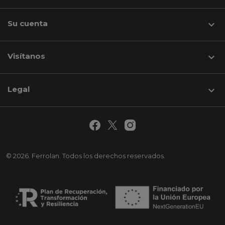
Su cuenta

Visítanos
keyboard_arrow_down
Legal

© 2026. Ferrolan. Todos los derechos reservados.