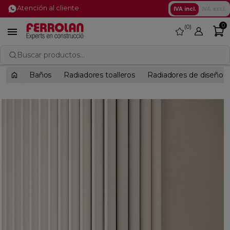
Atención al cliente
IVA incl.
IVA excl.
0
0
favorite

Buscar productos...
Baños
Radiadores toalleros
Radiadores de diseño