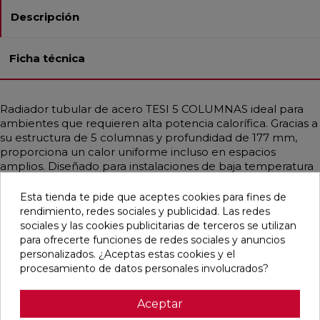
Descripción
Ficha técnica
Radiador tubular de acero TESI 5 COLUMNAS ideal para
ambientes que requieren alta potencia calorífica. Gracias a
su estructura de 5 columnas y profundidad de 177 mm,
proporciona un calor uniforme incluso en espacios
amplios. Diseñado para instalaciones de baja temperatura
como bombas de calor o calderas de condensación.
Disponible en diferentes medidas, con potencias que
Esta tienda te pide que aceptes cookies para fines de
alcanzan hasta 3708 W. Incluye soportes universales del
rendimiento, redes sociales y publicidad. Las redes
mismo color, purgador y tapón ciego. Acabado en Blanco
sociales y las cookies publicitarias de terceros se utilizan
Estándar o personalizable con colores RAL y Acabados
para ofrecerte funciones de redes sociales y anuncios
Irsap. Ideal para hogares, oficinas y espacios públicos
personalizados. ¿Aceptas estas cookies y el
gracias a su diseño funcional y elegante.
procesamiento de datos personales involucrados?
Aceptar