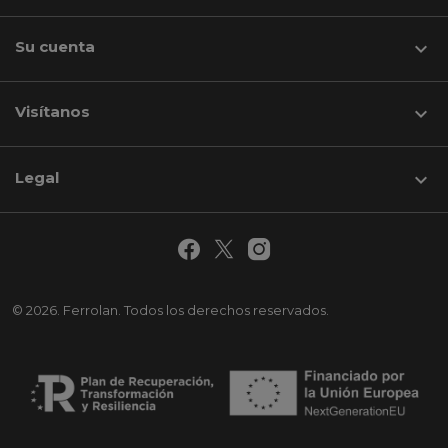
Su cuenta

Visítanos
keyboard_arrow_down
Legal

© 2026. Ferrolan. Todos los derechos reservados.