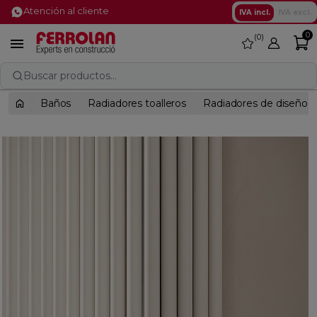
Atención al cliente
IVA incl.
IVA excl.
0
0
favorite

Buscar productos...
Baños
Radiadores toalleros
Radiadores de diseño