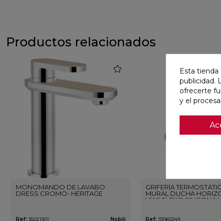
Productos relacionados
favorite
Esta tienda 
publicidad. 
ofrecerte f
y el proces
Ac
MONOMANDO DE LAVABO
GRIFERÍA TERMOSTÁTI
DRESS CROMO- HERITAGE
MURAL DUCHA HORIZO
VÍAS FLEXO SILICONA 
ORO ROSA CEPILLAD
Ref:
35021301
Nobili
Ref:
33965349