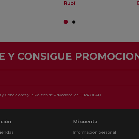
Rubí
E Y CONSIGUE PROMOCION
 y Condiciones
y la
Política de Privacidad
de FERROLAN
ción
Mi cuenta
tiendas
Información personal