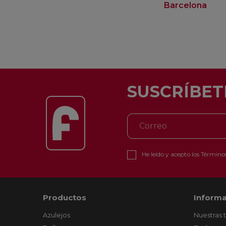
Barcelona
SUSCRÍBET
He leído y acepto los
Términos
Productos
Informa
Azulejos
Nuestras 