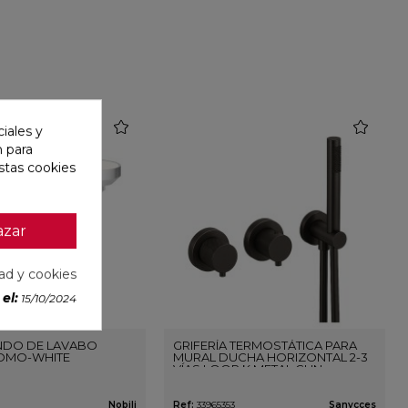
favorite
favorite
iales y
n para
stas cookies
azar
dad y cookies
el:
15/10/2024
DO DE LAVABO
GRIFERÍA TERMOSTÁTICA PARA
OMO-WHITE
MURAL DUCHA HORIZONTAL 2-3
VÍAS LOOP K METAL GUN
Nobili
Ref:
33965353
Sanycces