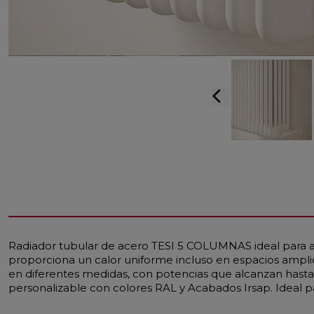
arrow_back_ios
Radiador tubular de acero TESI 5 COLUMNAS ideal para am
proporciona un calor uniforme incluso en espacios ampl
en diferentes medidas, con potencias que alcanzan hasta
personalizable con colores RAL y Acabados Irsap. Ideal par