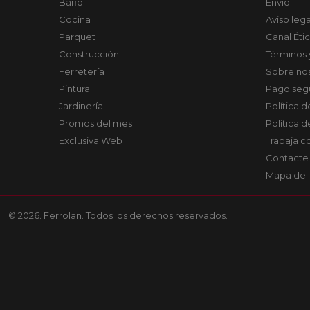
Baño
Envío
Cocina
Aviso lega
Parquet
Canal Éti
Construcción
Términos 
Ferretería
Sobre no
Pintura
Pago seg
Jardinería
Política 
Promos del mes
Política 
Exclusiva Web
Trabaja c
Contacte
Mapa del 
© 2026. Ferrolan. Todos los derechos reservados.