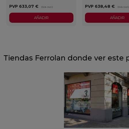
PVP
633,07 €
PVP
638,48 €
(IVA incl.)
(IVA incl.
AÑADIR
AÑADIR
Tiendas Ferrolan donde ver este 