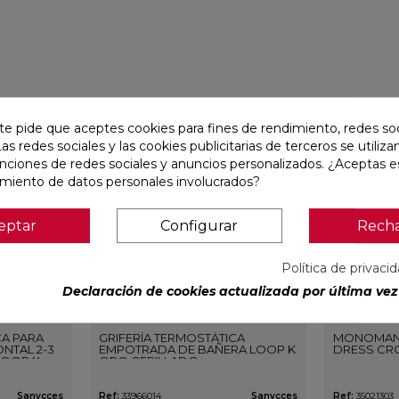
favorite
favorite
te pide que aceptes cookies para fines de rendimiento, redes soc
Las redes sociales y las cookies publicitarias de terceros se utiliza
unciones de redes sociales y anuncios personalizados. ¿Aceptas e
amiento de datos personales involucrados?
eptar
Configurar
Rech
Política de privaci
Declaración de cookies actualizada por última vez 
CA PARA
GRIFERÍA TERMOSTÁTICA
MONOMAN
NTAL 2-3
EMPOTRADA DE BAÑERA LOOP K
DRESS CR
LOOP K
ORO CEPILLADO
O
Sanycces
Ref:
33966014
Sanycces
Ref:
35021303