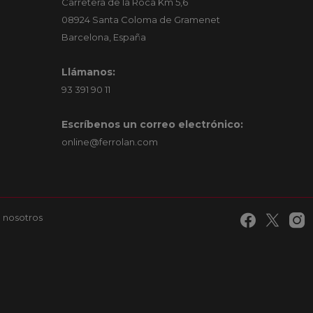
Carretera de la Roca Km 5,6
08924 Santa Coloma de Gramenet
Barcelona, España
Llámanos:
93 391 90 11
Escríbenos un correo electrónico:
online@ferrolan.com
 nosotros