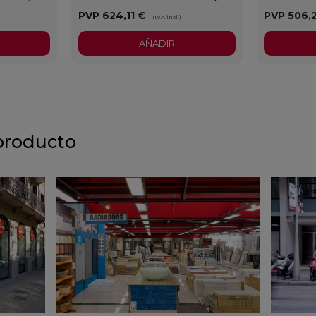
PVP
624,11 €
PVP
506,
)
(IVA incl.)
AÑADIR
producto