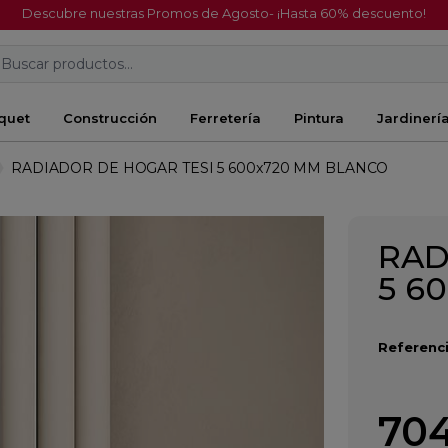
Descubre nuestras Promos de Agosto- ¡Hasta 60% descuento!
Buscar productos...
quet
Construcción
Ferretería
Pintura
Jardinerí
RADIADOR DE HOGAR TESI 5 600x720 MM BLANCO
RAD
5 6
Referenci
704