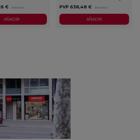
26 €
PVP
638,48 €
(IVA incl.)
(IVA incl.)
AÑADIR
AÑADIR