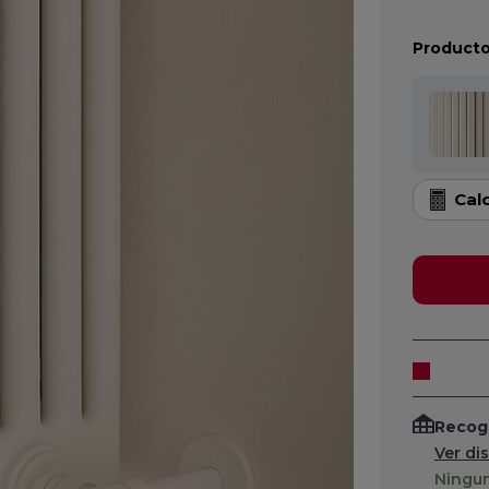
Producto
Cal
Recogi
Ver di
Ningun