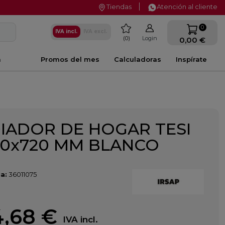
Tiendas
Atención al cliente
favorite
0
IVA incl.
IVA excl.
0
Login
0,00 €
a
Promos del mes
Calculadoras
Inspírate
IADOR DE HOGAR TESI
00x720 MM BLANCO
a:
36011075
,68 €
IVA incl.