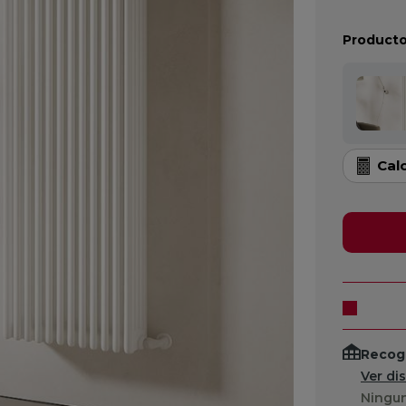
Producto
Cal
Recogi
Ver di
Ningun