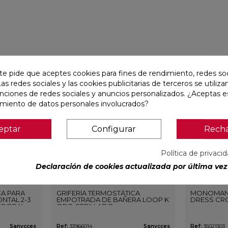
favorite
favorite
te pide que aceptes cookies para fines de rendimiento, redes soc
Las redes sociales y las cookies publicitarias de terceros se utiliza
unciones de redes sociales y anuncios personalizados. ¿Aceptas e
amiento de datos personales involucrados?
eptar
Configurar
Rech
Política de privaci
Declaración de cookies actualizada por última vez 
CA PARA
GRIFERÍA TERMOSTÁTICA
MONOMAN
NTAL 2-3
EMPOTRADA DE BAÑERA LOOP K
DRESS CR
LOOP K
ORO CEPILLADO
O
Sanycces
Ref:
33966014
Sanycces
Ref:
35021303