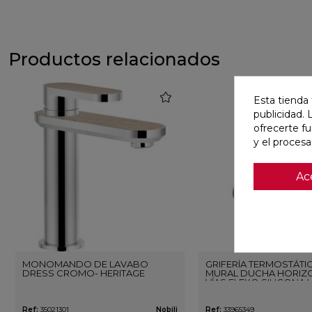
Productos relacionados
favorite
Esta tienda 
publicidad. 
ofrecerte f
y el proces
Ac
MONOMANDO DE LAVABO
GRIFERÍA TERMOSTÁTI
DRESS CROMO- HERITAGE
MURAL DUCHA HORIZO
VÍAS FLEXO SILICONA 
ORO ROSA CEPILLAD
Ref:
35021301
Nobili
Ref:
33965349