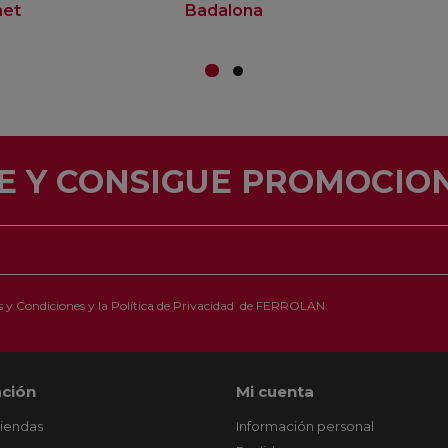
net
Badalona
E Y CONSIGUE PROMOCION
 y Condiciones
y la
Política de Privacidad
de FERROLAN
ción
Mi cuenta
tiendas
Información personal