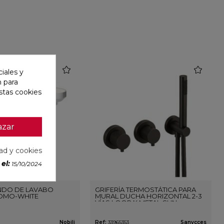
favorite
favorite
iales y
n para
stas cookies
azar
dad y cookies
el:
15/10/2024
DO DE LAVABO
GRIFERÍA TERMOSTÁTICA PARA
OMO-WHITE
MURAL DUCHA HORIZONTAL 2-3
VÍAS LOOP K METAL GUN
Nobili
Ref:
33965353
Sanycces