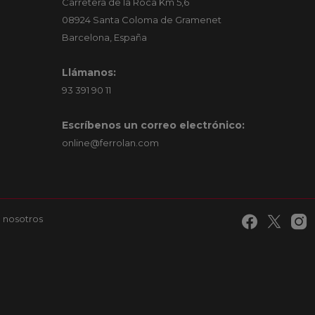
Carretera de la Roca Km 5,6
08924 Santa Coloma de Gramenet
Barcelona, España
Llámanos:
93 391 90 11
Escríbenos un correo electrónico:
online@ferrolan.com
 nosotros