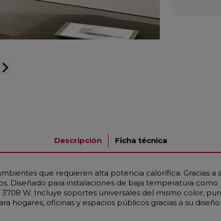
arrow_forward_ios
Descripción
Ficha técnica
bientes que requieren alta potencia calorífica. Gracias a
ios. Diseñado para instalaciones de baja temperatura como
 3708 W. Incluye soportes universales del mismo color, pu
a hogares, oficinas y espacios públicos gracias a su diseño