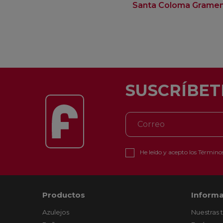
Santa Coloma Grame
SUSCRÍBET
He leído y acepto los
Términos
Productos
Informa
Azulejos
Nuestras 