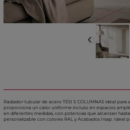
arrow_back_ios
Radiador tubular de acero TESI 5 COLUMNAS ideal para am
proporciona un calor uniforme incluso en espacios ampl
en diferentes medidas, con potencias que alcanzan hasta
personalizable con colores RAL y Acabados Irsap. Ideal par