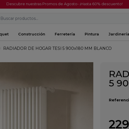
Descubre nuestras Promos de Agosto- ¡Hasta 60% descuento!
Buscar productos...
quet
Construcción
Ferretería
Pintura
Jardinerí
RADIADOR DE HOGAR TESI 5 900x180 MM BLANCO
RAD
5 9
Referenci
229