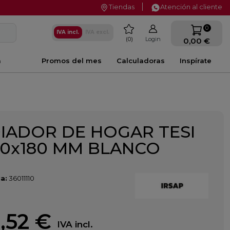
Tiendas
Atención al cliente
favorite
0
IVA incl.
IVA excl.
0
Login
0,00 €
a
Promos del mes
Calculadoras
Inspírate
IADOR DE HOGAR TESI
00x180 MM BLANCO
a:
36011110
,52 €
IVA incl.