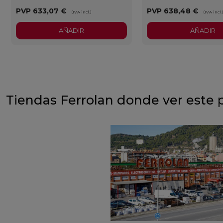
PVP
633,07 €
PVP
638,48 €
(IVA incl.)
(IVA incl.
AÑADIR
AÑADIR
Tiendas Ferrolan donde ver este 