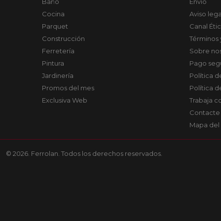
Baño
Envío
Cocina
Aviso lega
Parquet
Canal Éti
Construcción
Términos 
Ferretería
Sobre no
Pintura
Pago seg
Jardinería
Política 
Promos del mes
Política 
Exclusiva Web
Trabaja c
Contacte
Mapa del 
© 2026. Ferrolan. Todos los derechos reservados.