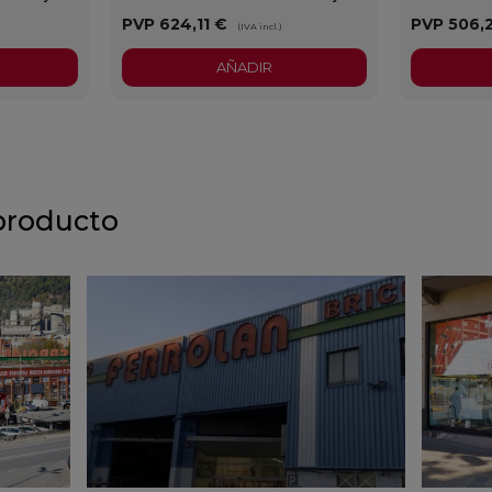
PVP
624,11 €
PVP
506,
)
(IVA incl.)
AÑADIR
producto