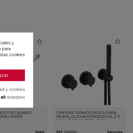
favorite
favorite
iales y
n para
stas cookies
azar
dad y cookies
el:
15/10/2024
DO DE LAVABO
GRIFERÍA TERMOSTÁTICA PARA
OMO-WHITE
MURAL DUCHA HORIZONTAL 2-3
VÍAS LOOP K METAL GUN
Nobili
Ref:
33965353
Sanycces