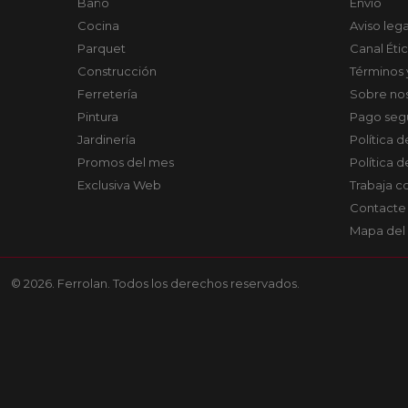
Baño
Envío
Cocina
Aviso lega
Parquet
Canal Éti
Construcción
Términos 
Ferretería
Sobre no
Pintura
Pago seg
Jardinería
Política 
Promos del mes
Política 
Exclusiva Web
Trabaja c
Contacte
Mapa del 
© 2026. Ferrolan. Todos los derechos reservados.