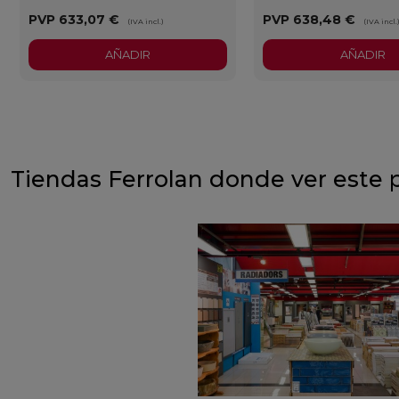
PVP
633,07 €
PVP
638,48 €
(IVA incl.)
(IVA incl.
AÑADIR
AÑADIR
Tiendas Ferrolan donde ver este 