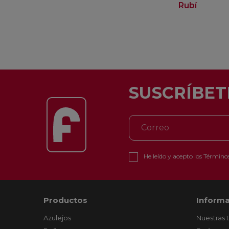
Rubí
SUSCRÍBET
He leído y acepto los
Términos
Productos
Informa
Azulejos
Nuestras 