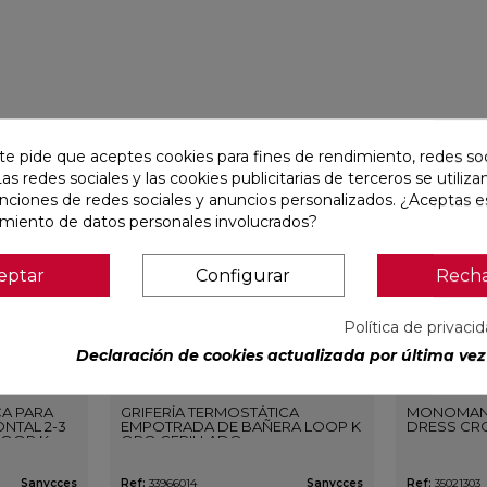
favorite
favorite
te pide que aceptes cookies para fines de rendimiento, redes soc
Las redes sociales y las cookies publicitarias de terceros se utiliza
unciones de redes sociales y anuncios personalizados. ¿Aceptas e
amiento de datos personales involucrados?
eptar
Configurar
Rech
Política de privaci
Declaración de cookies actualizada por última vez 
CA PARA
GRIFERÍA TERMOSTÁTICA
MONOMAN
NTAL 2-3
EMPOTRADA DE BAÑERA LOOP K
DRESS CR
LOOP K
ORO CEPILLADO
O
Sanycces
Ref:
33966014
Sanycces
Ref:
35021303