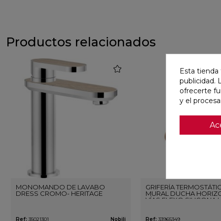
Productos relacionados
favorite
Esta tienda 
publicidad. 
ofrecerte f
y el proces
Ac
MONOMANDO DE LAVABO
GRIFERÍA TERMOSTÁTI
DRESS CROMO- HERITAGE
MURAL DUCHA HORIZO
VÍAS FLEXO SILICONA 
ORO ROSA CEPILLAD
Ref:
35021301
Nobili
Ref:
33965349