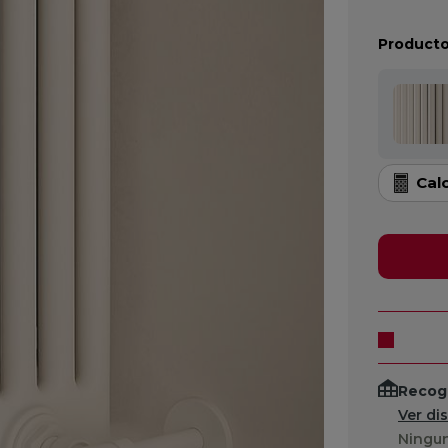
Producto
Cal
Recogi
Ver di
Ningun