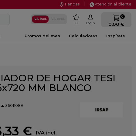
Tiendas
Atención al cliente
favorite
0
IVA incl.
IVA excl.
0
Login
0,00 €
a
Promos del mes
Calculadoras
Inspírate
IADOR DE HOGAR TESI
15x720 MM BLANCO
a:
36011089
,33 €
IVA incl.