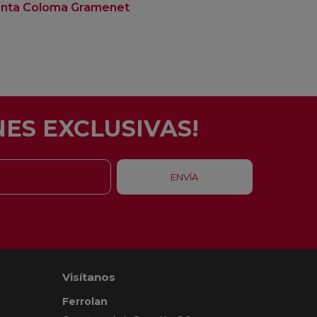
nta Coloma Gramenet
Badalona
ES EXCLUSIVAS!
Visítanos
Ferrolan