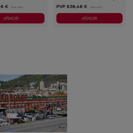
26 €
PVP
638,48 €
(IVA incl.)
(IVA incl.)
AÑADIR
AÑADIR