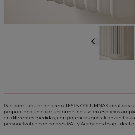
arrow_back_ios
Radiador tubular de acero TESI 5 COLUMNAS ideal para am
proporciona un calor uniforme incluso en espacios ampl
en diferentes medidas, con potencias que alcanzan hasta
personalizable con colores RAL y Acabados Irsap. Ideal par