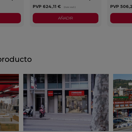
PVP
624,11 €
PVP
506,
)
(IVA incl.)
AÑADIR
producto