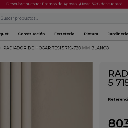
Descubre nuestras Promos de Agosto- ¡Hasta 60% descuento!
Buscar productos...
quet
Construcción
Ferretería
Pintura
Jardinerí
RADIADOR DE HOGAR TESI 5 715x720 MM BLANCO
RAD
5 7
Referenci
803