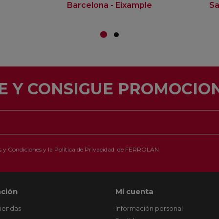
Barcelona - Eixample
Sa
E Y CONSIGUE PROMOCION
 y Condiciones
y la
Política de Privacidad
de FERROLAN
ción
Mi cuenta
tiendas
Información personal