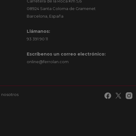
Carretera de la Roca Km 5,6
08924 Santa Coloma de Gramenet
Barcelona, España
Llámanos:
93 391 90 11
Escríbenos un correo electrónico:
online@ferrolan.com
 nosotros