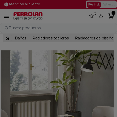
Atención al cliente
IVA incl.
IVA excl.
0
0
favorite

Buscar productos...
Baños
Radiadores toalleros
Radiadores de diseño