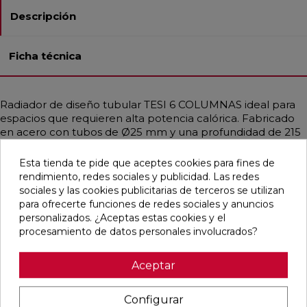
Descripción
Ficha técnica
Radiador de diseño tubular TESI 6 COLUMNAS ideal para
espacios que requieren alta potencia calórica. Fabricado
en acero con tubos de Ø25 mm y una profundidad de 215
mm, ofrece una excelente difusión del calor incluso con
instalaciones de baja temperatura como calderas de
Esta tienda te pide que aceptes cookies para fines de
condensación o bombas de calor. Disponible en
rendimiento, redes sociales y publicidad. Las redes
diferentes medidas y en acabados personalizados,
sociales y las cookies publicitarias de terceros se utilizan
incluidos colores RAL y tratamientos especiales. Se
para ofrecerte funciones de redes sociales y anuncios
suministra con soportes universales y purgador del mismo
personalizados. ¿Aceptas estas cookies y el
color. Perfecto para viviendas o espacios públicos que
procesamiento de datos personales involucrados?
exigen funcionalidad y estética elegante. Presión máxima
de trabajo: 8 bar. Temperatura máxima: 95 °C.
Aceptar
Configurar