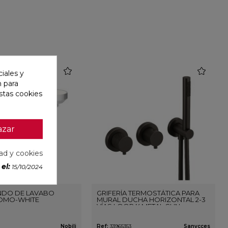
favorite
favorite
iales y
n para
stas cookies
azar
dad y cookies
el:
15/10/2024
DO DE LAVABO
GRIFERÍA TERMOSTÁTICA PARA
OMO-WHITE
MURAL DUCHA HORIZONTAL 2-3
VÍAS LOOP K METAL GUN
Nobili
Ref:
33965353
Sanycces