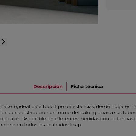
arrow_forward_ios
Descripción
Ficha técnica
 acero, ideal para todo tipo de estancias, desde hogares h
na una distribución uniforme del calor gracias a sus tub
 calor. Disponible en diferentes medidas con potencias d
ándar o en todos los acabados Irsap.