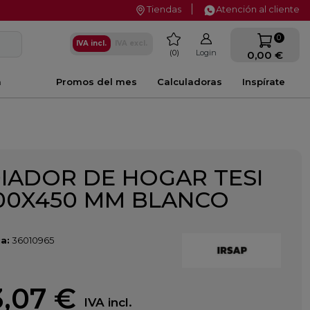
Tiendas
Atención al cliente
favorite
0
IVA incl.
IVA excl.
0
Login
0,00 €
a
Promos del mes
Calculadoras
Inspírate
IADOR DE HOGAR TESI
500X450 MM BLANCO
a:
36010965
,07 €
IVA incl.