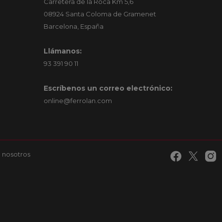
Carretera de la Roca Km 5,6
08924 Santa Coloma de Gramenet
Barcelona, España
Llámanos:
93 391 90 11
Escríbenos un correo electrónico:
online@ferrolan.com
 nosotros