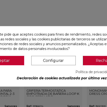
favorite
favorite
te pide que aceptes cookies para fines de rendimiento, redes soc
Las redes sociales y las cookies publicitarias de terceros se utiliza
unciones de redes sociales y anuncios personalizados. ¿Aceptas e
amiento de datos personales involucrados?
eptar
Configurar
Rech
Política de privaci
Declaración de cookies actualizada por última vez 
CA PARA
GRIFERÍA TERMOSTÁTICA
MONOMAN
NTAL 2-3
EMPOTRADA DE BAÑERA LOOP K
DRESS CR
LOOP K
ORO CEPILLADO
O
Sanycces
Ref:
33966014
Sanycces
Ref:
35021303