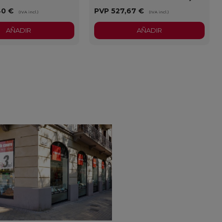
40 €
PVP
527,67 €
(IVA incl.)
(IVA incl.)
AÑADIR
AÑADIR