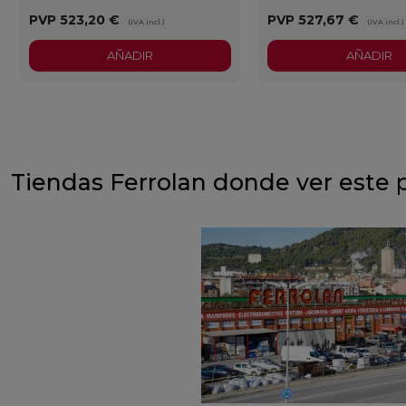
PVP
523,20 €
PVP
527,67 €
(IVA incl.)
(IVA incl.)
AÑADIR
AÑADIR
Tiendas Ferrolan donde ver este 