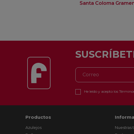
Santa Coloma Grame
SUSCRÍBET
He leído y acepto los
Términos
Productos
Informa
Azulejos
Nuestras 