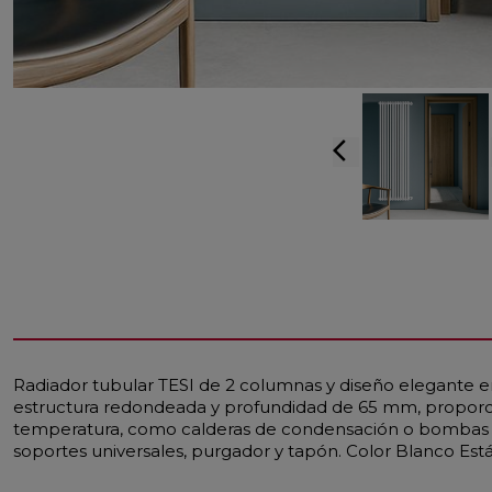
arrow_back_ios
Radiador tubular TESI de 2 columnas y diseño elegante en
estructura redondeada y profundidad de 65 mm, proporcio
temperatura, como calderas de condensación o bombas de
soportes universales, purgador y tapón. Color Blanco Est