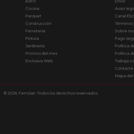
Baño
Envío
Cocina
Aviso lega
Parquet
Canal Éti
Construcción
Términos 
Ferretería
Sobre no
Pintura
Pago seg
Jardinería
Política 
Promos del mes
Política 
Exclusiva Web
Trabaja c
Contacte
Mapa del 
© 2026. Ferrolan. Todos los derechos reservados.