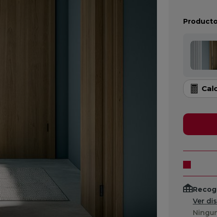
Producto
Cal
Recogi
Ver di
Ningun