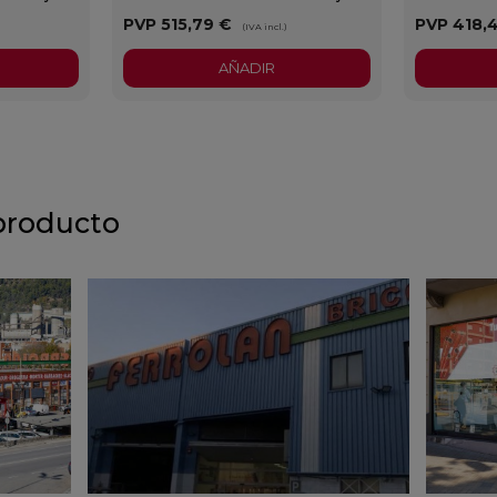
PVP
515,79 €
PVP
418,
(IVA incl.)
AÑADIR
producto