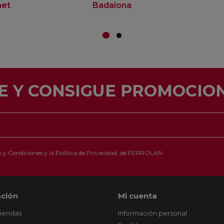
net
Badalona
E Y CONSIGUE PROMOCION
 y Condiciones
y la
Política de Privacidad
de FERROLAN
ción
Mi cuenta
tiendas
Información personal