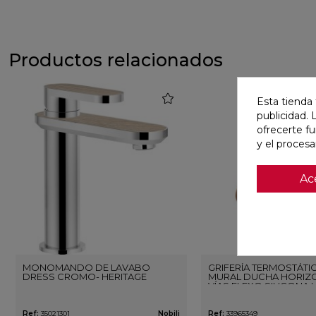
Productos relacionados
favorite
Esta tienda 
publicidad. 
ofrecerte f
y el proces
Ac
MONOMANDO DE LAVABO
GRIFERÍA TERMOSTÁTI
DRESS CROMO- HERITAGE
MURAL DUCHA HORIZO
VÍAS FLEXO SILICONA 
ORO ROSA CEPILLAD
Ref:
35021301
Nobili
Ref:
33965349