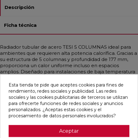
Descripción
Ficha técnica
Radiador tubular de acero TESI 5 COLUMNAS ideal para
ambientes que requieren alta potencia calorífica. Gracias a
su estructura de 5 columnas y profundidad de 177 mm,
proporciona un calor uniforme incluso en espacios
amplios. Diseñado para instalaciones de baja temperatura
como bombas de calor o calderas de condensación.
Disponible en diferentes medidas, con potencias que
Esta tienda te pide que aceptes cookies para fines de
alcanzan hasta 3708 W. Incluye soportes universales del
rendimiento, redes sociales y publicidad. Las redes
mismo color, purgador y tapón ciego. Acabado en Blanco
sociales y las cookies publicitarias de terceros se utilizan
Estándar o personalizable con colores RAL y Acabados
para ofrecerte funciones de redes sociales y anuncios
Irsap. Ideal para hogares, oficinas y espacios públicos
personalizados. ¿Aceptas estas cookies y el
gracias a su diseño funcional y elegante.
procesamiento de datos personales involucrados?
Aceptar