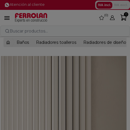
Atención al cliente
IVA incl.
IVA excl.
0
0
favorite

Buscar productos...
Baños
Radiadores toalleros
Radiadores de diseño