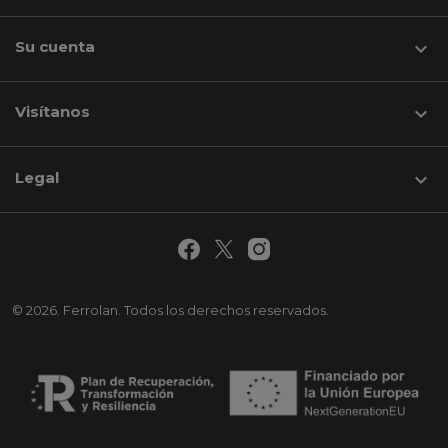
Su cuenta

Visítanos
keyboard_arrow_down
Legal

© 2026. Ferrolan. Todos los derechos reservados.