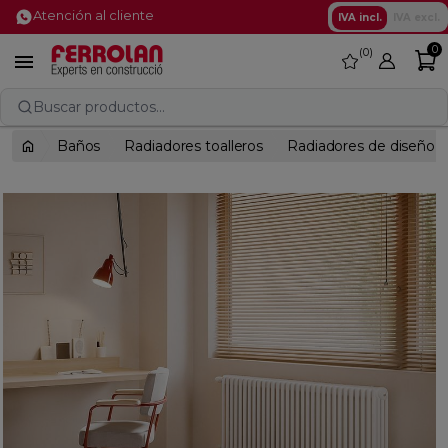
Atención al cliente
IVA incl.
IVA excl.
0
0
favorite

Buscar productos...
Baños
Radiadores toalleros
Radiadores de diseño