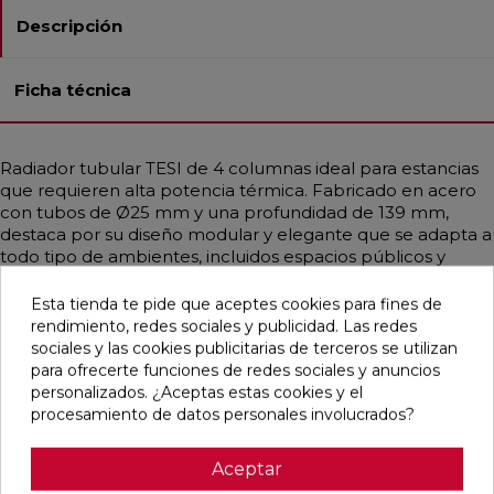
Descripción
Ficha técnica
Radiador tubular TESI de 4 columnas ideal para estancias
que requieren alta potencia térmica. Fabricado en acero
con tubos de Ø25 mm y una profundidad de 139 mm,
destaca por su diseño modular y elegante que se adapta a
todo tipo de ambientes, incluidos espacios públicos y
sanitarios gracias a sus formas redondeadas. Disponible en
diferentes medidas y en una amplia gama de colores,
Esta tienda te pide que aceptes cookies para fines de
incluidos acabados RAL personalizados. Garantiza una
rendimiento, redes sociales y publicidad. Las redes
distribución uniforme del calor, siendo compatible con
sociales y las cookies publicitarias de terceros se utilizan
sistemas de baja temperatura como calderas de
para ofrecerte funciones de redes sociales y anuncios
condensación o bombas de calor. Incluye purgador,
personalizados. ¿Aceptas estas cookies y el
soportes universales y tapón embellecedor.
procesamiento de datos personales involucrados?
Aceptar