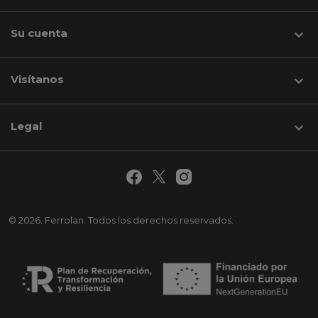
Su cuenta

Visítanos
keyboard_arrow_down
Legal

© 2026. Ferrolan. Todos los derechos reservados.