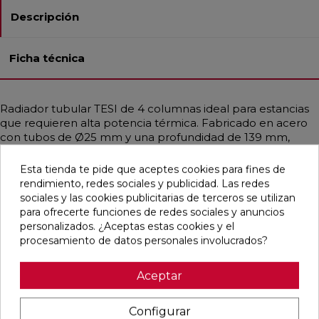
Descripción
Ficha técnica
Radiador tubular TESI de 4 columnas ideal para estancias
que requieren alta potencia térmica. Fabricado en acero
con tubos de Ø25 mm y una profundidad de 139 mm,
destaca por su diseño modular y elegante que se adapta a
todo tipo de ambientes, incluidos espacios públicos y
Esta tienda te pide que aceptes cookies para fines de
sanitarios gracias a sus formas redondeadas. Disponible en
rendimiento, redes sociales y publicidad. Las redes
diferentes medidas y en una amplia gama de colores,
sociales y las cookies publicitarias de terceros se utilizan
incluidos acabados RAL personalizados. Garantiza una
para ofrecerte funciones de redes sociales y anuncios
distribución uniforme del calor, siendo compatible con
personalizados. ¿Aceptas estas cookies y el
sistemas de baja temperatura como calderas de
procesamiento de datos personales involucrados?
condensación o bombas de calor. Incluye purgador,
soportes universales y tapón embellecedor.
Aceptar
Configurar