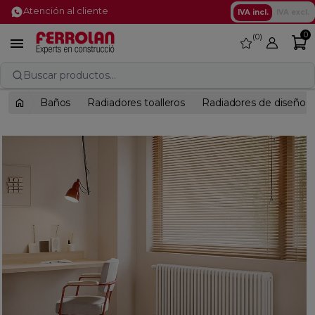
Atención al cliente
IVA incl.
IVA excl.
0
0
favorite

Buscar productos...
Baños
Radiadores toalleros
Radiadores de diseño