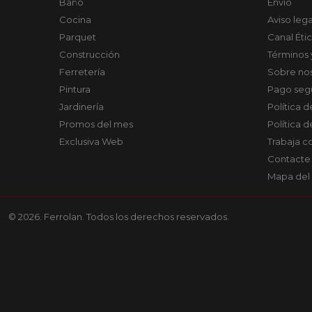
Baño
Envío
Cocina
Aviso lega
Parquet
Canal Éti
Construcción
Términos 
Ferretería
Sobre no
Pintura
Pago seg
Jardinería
Política 
Promos del mes
Política 
Exclusiva Web
Trabaja c
Contacte
Mapa del 
© 2026. Ferrolan. Todos los derechos reservados.