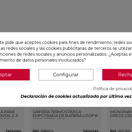
favorite
favorite
te pide que aceptes cookies para fines de rendimiento, redes soc
Las redes sociales y las cookies publicitarias de terceros se utiliza
unciones de redes sociales y anuncios personalizados. ¿Aceptas e
amiento de datos personales involucrados?
eptar
Configurar
Rech
Política de privaci
Declaración de cookies actualizada por última vez 
CA PARA
GRIFERÍA TERMOSTÁTICA
MONOMAN
NTAL 2-3
EMPOTRADA DE BAÑERA LOOP K
DRESS CR
LOOP K
ORO CEPILLADO
O
Sanycces
Ref:
33966014
Sanycces
Ref:
35021303