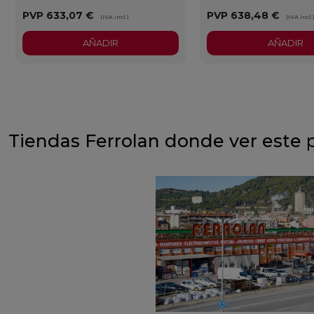
PVP
633,07 €
PVP
638,48 €
(IVA incl.)
(IVA incl.
AÑADIR
AÑADIR
Tiendas Ferrolan donde ver este 