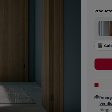
Producto
Cal
Recogi
Ver di
Ningun