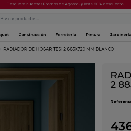
Descubre nuestras Promos de Agosto- ¡Hasta 60% descuento!
Buscar productos...
quet
Construcción
Ferretería
Pintura
Jardinerí
RADIADOR DE HOGAR TESI 2 885X720 MM BLANCO
RAD
2 8
Referenci
436