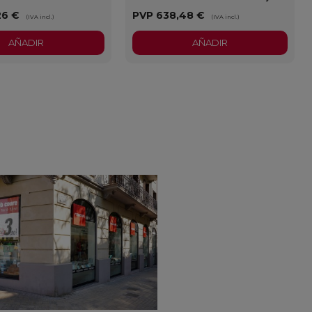
26 €
PVP
638,48 €
(IVA incl.)
(IVA incl.)
AÑADIR
AÑADIR