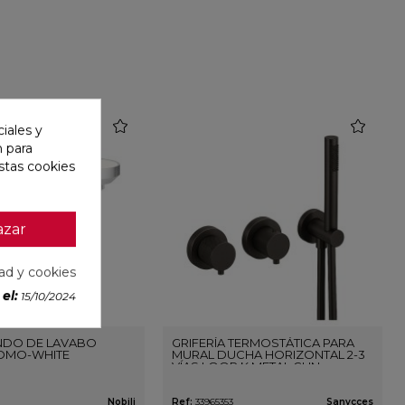
favorite
favorite
iales y
n para
stas cookies
azar
dad y cookies
el:
15/10/2024
DO DE LAVABO
GRIFERÍA TERMOSTÁTICA PARA
OMO-WHITE
MURAL DUCHA HORIZONTAL 2-3
VÍAS LOOP K METAL GUN
Nobili
Ref:
33965353
Sanycces