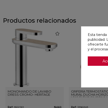
Productos relacionados
favorite
Esta tienda 
publicidad. 
ofrecerte f
y el proces
Ac
MONOMANDO DE LAVABO
GRIFERÍA TERMOSTÁTI
DRESS CROMO- HERITAGE
MURAL DUCHA HORIZO
VÍAS FLEXO SILICONA 
ORO ROSA CEPILLAD
Ref:
35021301
Nobili
Ref:
33965349