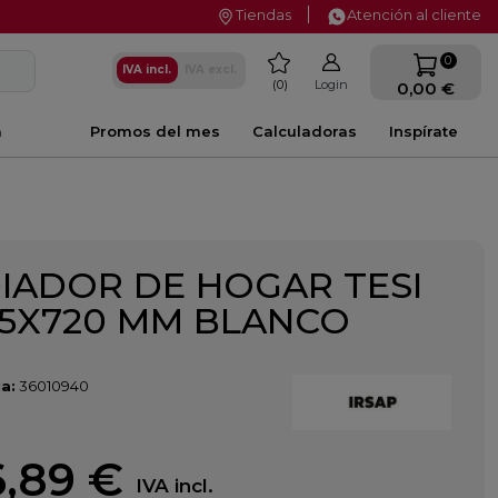
Tiendas
Atención al cliente
favorite
0
IVA incl.
IVA excl.
0
Login
0,00 €
a
Promos del mes
Calculadoras
Inspírate
IADOR DE HOGAR TESI
85X720 MM BLANCO
a:
36010940
,89 €
IVA incl.