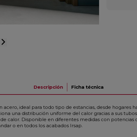
arrow_forward_ios
Descripción
Ficha técnica
 acero, ideal para todo tipo de estancias, desde hogares h
na una distribución uniforme del calor gracias a sus tub
 calor. Disponible en diferentes medidas con potencias d
ándar o en todos los acabados Irsap.