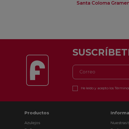
Santa Coloma Grame
SUSCRÍBET
He leído y acepto los
Términos
Productos
Informa
Azulejos
Nuestras 