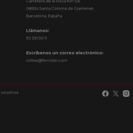
Carretera de la Roca Km 5,6
08924 Santa Coloma de Gramenet
Barcelona, España
Llámanos:
93 391 90 11
Escríbenos un correo electrónico:
online@ferrolan.com
 nosotros