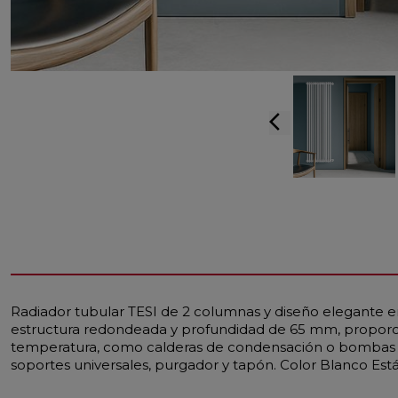
arrow_back_ios
Radiador tubular TESI de 2 columnas y diseño elegante en
estructura redondeada y profundidad de 65 mm, proporcio
temperatura, como calderas de condensación o bombas de
soportes universales, purgador y tapón. Color Blanco Est