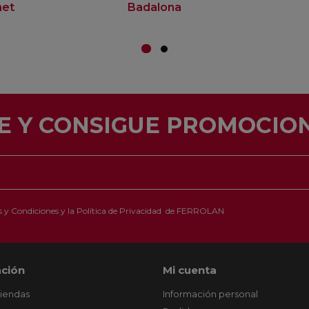
net
Badalona
E Y CONSIGUE PROMOCION
 y Condiciones
y la
Política de Privacidad
de FERROLAN
ción
Mi cuenta
tiendas
Información personal