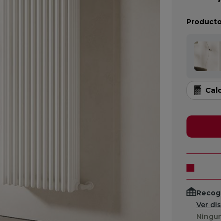
Producto
Cal
Recogi
Ver di
Ningun