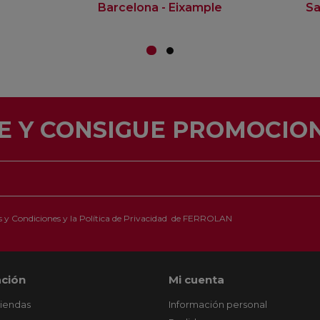
Barcelona - Eixample
Sa
E Y CONSIGUE PROMOCION
 y Condiciones
y la
Política de Privacidad
de FERROLAN
ción
Mi cuenta
tiendas
Información personal