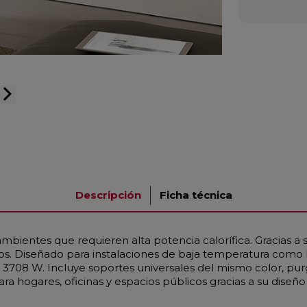
arrow_forward_ios
Descripción
Ficha técnica
bientes que requieren alta potencia calorífica. Gracias a
ios. Diseñado para instalaciones de baja temperatura como
 3708 W. Incluye soportes universales del mismo color, pu
a hogares, oficinas y espacios públicos gracias a su diseño