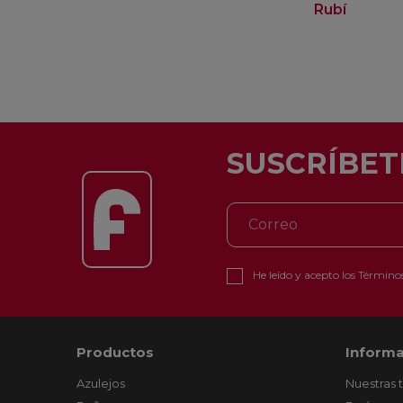
Rubí
SUSCRÍBET
He leído y acepto los
Términos
Productos
Informa
Azulejos
Nuestras 