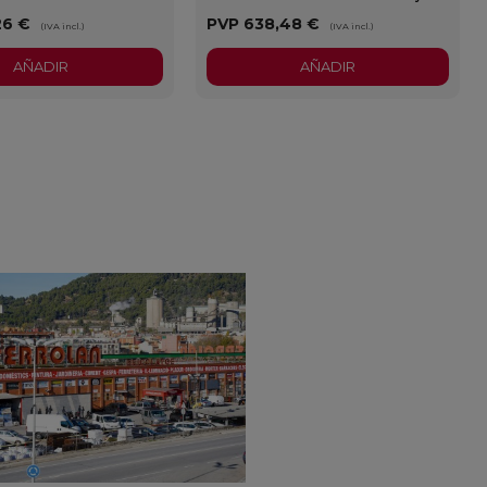
26 €
PVP
638,48 €
(IVA incl.)
(IVA incl.)
AÑADIR
AÑADIR