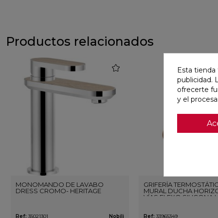
Productos relacionados
favorite
Esta tienda 
publicidad. 
ofrecerte f
y el proces
Ac
MONOMANDO DE LAVABO
GRIFERÍA TERMOSTÁTI
DRESS CROMO- HERITAGE
MURAL DUCHA HORIZO
VÍAS FLEXO SILICONA 
ORO ROSA CEPILLAD
Ref:
35021301
Nobili
Ref:
33965349