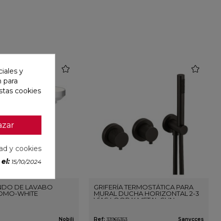
favorite
favorite
iales y
n para
stas cookies
azar
dad y cookies
el:
15/10/2024
DO DE LAVABO
GRIFERÍA TERMOSTÁTICA PARA
OMO-WHITE
MURAL DUCHA HORIZONTAL 2-3
VÍAS LOOP K METAL GUN
Nobili
Ref:
33965353
Sanycces