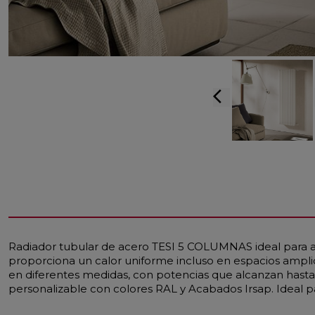
arrow_back_ios
Radiador tubular de acero TESI 5 COLUMNAS ideal para am
proporciona un calor uniforme incluso en espacios ampl
en diferentes medidas, con potencias que alcanzan hasta
personalizable con colores RAL y Acabados Irsap. Ideal par