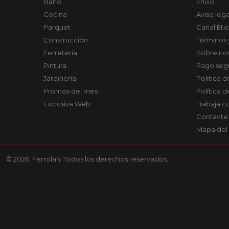
Baño
Envío
Cocina
Aviso lega
Parquet
Canal Éti
Construcción
Términos 
Ferretería
Sobre no
Pintura
Pago seg
Jardinería
Política 
Promos del mes
Política 
Exclusiva Web
Trabaja c
Contacte
Mapa del 
© 2026. Ferrolan. Todos los derechos reservados.