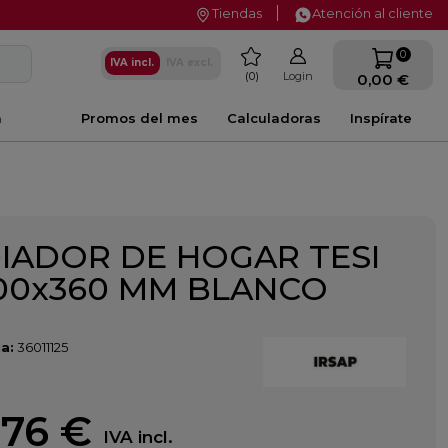
Tiendas
Atención al cliente
favorite
0
IVA incl.
IVA excl.
0
Login
0,00 €
a
Promos del mes
Calculadoras
Inspírate
IADOR DE HOGAR TESI
200x360 MM BLANCO
a:
36011125
,76 €
IVA incl.