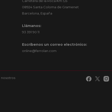
Carretera de la Roca Km 5,6
08924 Santa Coloma de Gramenet
Barcelona, España
Llámanos:
93 391 90 11
Escríbenos un correo electrónico:
online@ferrolan.com
 nosotros