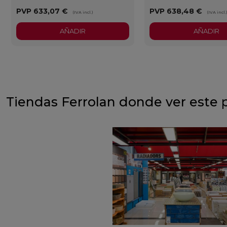
PVP
633,07 €
PVP
638,48 €
(IVA incl.)
(IVA incl.
AÑADIR
AÑADIR
Tiendas Ferrolan donde ver este 