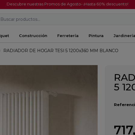
Descubre nuestras Promos de Agosto- ¡Hasta 60% descuento!
Buscar productos...
quet
Construcción
Ferretería
Pintura
Jardinerí
RADIADOR DE HOGAR TESI 5 1200x360 MM BLANCO
RAD
5 1
Referenci
717