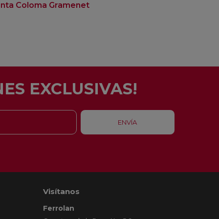
nta Coloma Gramenet
Badalona
ES EXCLUSIVAS!
Visítanos
Ferrolan