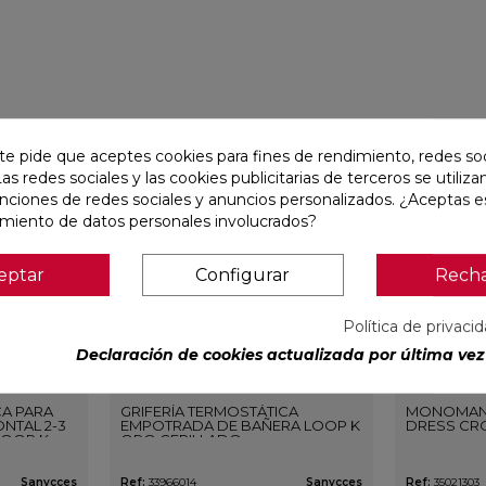
favorite
favorite
te pide que aceptes cookies para fines de rendimiento, redes soc
Las redes sociales y las cookies publicitarias de terceros se utiliza
unciones de redes sociales y anuncios personalizados. ¿Aceptas e
amiento de datos personales involucrados?
eptar
Configurar
Rech
Política de privaci
Declaración de cookies actualizada por última vez 
CA PARA
GRIFERÍA TERMOSTÁTICA
MONOMAN
NTAL 2-3
EMPOTRADA DE BAÑERA LOOP K
DRESS CR
LOOP K
ORO CEPILLADO
O
Sanycces
Ref:
33966014
Sanycces
Ref:
35021303