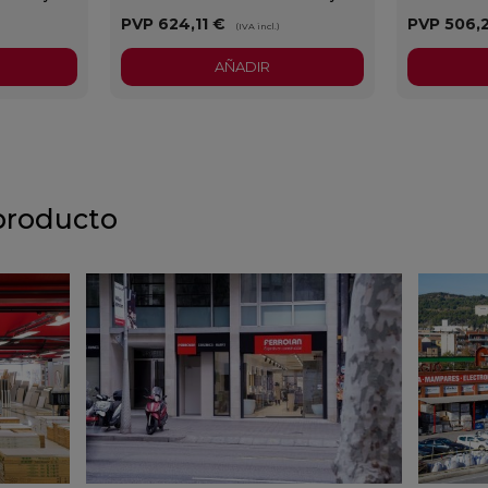
PVP
624,11 €
PVP
506,
)
(IVA incl.)
AÑADIR
producto