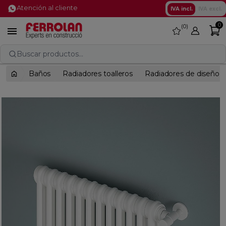
Atención al cliente
IVA incl.
IVA excl.
0
0
favorite

Buscar productos...
Baños
Radiadores toalleros
Radiadores de diseño