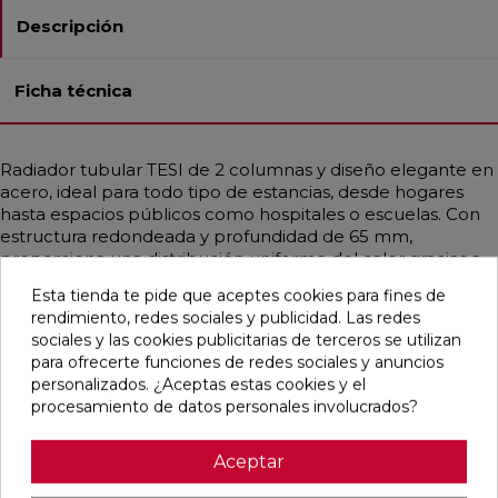
Descripción
Ficha técnica
Radiador tubular TESI de 2 columnas y diseño elegante en
acero, ideal para todo tipo de estancias, desde hogares
hasta espacios públicos como hospitales o escuelas. Con
estructura redondeada y profundidad de 65 mm,
proporciona una distribución uniforme del calor gracias a
sus tubos de Ø25 mm. Compatible con instalaciones de
Esta tienda te pide que aceptes cookies para fines de
baja temperatura, como calderas de condensación o
rendimiento, redes sociales y publicidad. Las redes
bombas de calor. Disponible en diferentes medidas con
sociales y las cookies publicitarias de terceros se utilizan
potencias desde 14,9 hasta 2769 W por elemento
para ofrecerte funciones de redes sociales y anuncios
(∆T=50°C). Incluye soportes universales, purgador y tapón.
personalizados. ¿Aceptas estas cookies y el
Color Blanco Estándar o en todos los acabados Irsap.
procesamiento de datos personales involucrados?
Aceptar