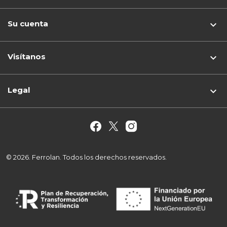
Su cuenta

Visítanos
keyboard_arrow_down
Legal

© 2026. Ferrolan. Todos los derechos reservados.