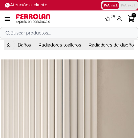
Atención al cliente
IVA incl.
IVA excl.
0
0
favorite

Buscar productos...
Baños
Radiadores toalleros
Radiadores de diseño