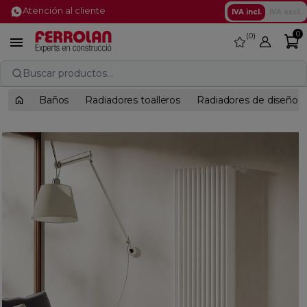
Atención al cliente
IVA incl.
IVA excl.
0
0
favorite

Buscar productos...
Baños
Radiadores toalleros
Radiadores de diseño