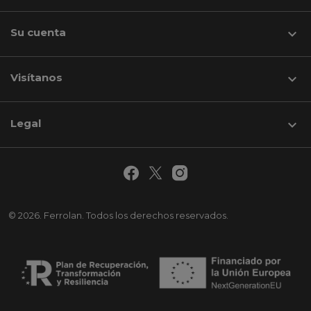
Su cuenta

Visítanos
keyboard_arrow_down
Legal

© 2026. Ferrolan. Todos los derechos reservados.