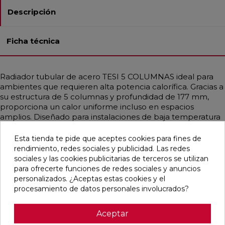
Descripción
Ficha técnica
Radiador tubular de acero TESI 5 COLUMNAS ideal para
ambientes que requieren alta potencia calorífica. Gracias a
su estructura de 5 columnas y profundidad de 177 mm,
proporciona un calor uniforme incluso en espacios
amplios. Diseñado para instalaciones de baja temperatura
como bombas de calor o calderas de condensación.
Disponible en diferentes medidas, con potencias que
Esta tienda te pide que aceptes cookies para fines de
alcanzan hasta 3708 W. Incluye soportes universales del
rendimiento, redes sociales y publicidad. Las redes
mismo color, purgador y tapón ciego. Acabado en Blanco
sociales y las cookies publicitarias de terceros se utilizan
Estándar o personalizable con colores RAL y Acabados
para ofrecerte funciones de redes sociales y anuncios
Irsap. Ideal para hogares, oficinas y espacios públicos
personalizados. ¿Aceptas estas cookies y el
gracias a su diseño funcional y elegante.
procesamiento de datos personales involucrados?
Aceptar