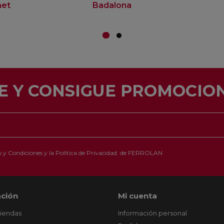
net
Badalona
E Y CONSIGUE PROMOCION
 y Condiciones
y la
Política de Privacidad
de FERROLAN
ción
Mi cuenta
tiendas
Información personal