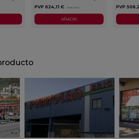
PVP
624,11 €
PVP
506,
)
(IVA incl.)
AÑADIR
producto