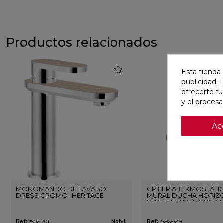
Productos relacionados
favorite
Esta tienda 
publicidad. 
ofrecerte f
y el proces
Ac
MONOMANDO DE LAVABO
GRIFERÍA TERMOSTÁTI
DRESS CROMO- HERITAGE
MURAL DUCHA HORIZO
VÍAS FLEXO SILICONA 
ORO ROSA CEPILLAD
Ref:
35021301
Nobili
Ref:
33965349