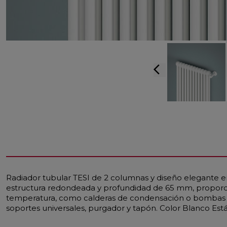
arrow_back_ios
Radiador tubular TESI de 2 columnas y diseño elegante en
estructura redondeada y profundidad de 65 mm, proporcio
temperatura, como calderas de condensación o bombas de
soportes universales, purgador y tapón. Color Blanco Est