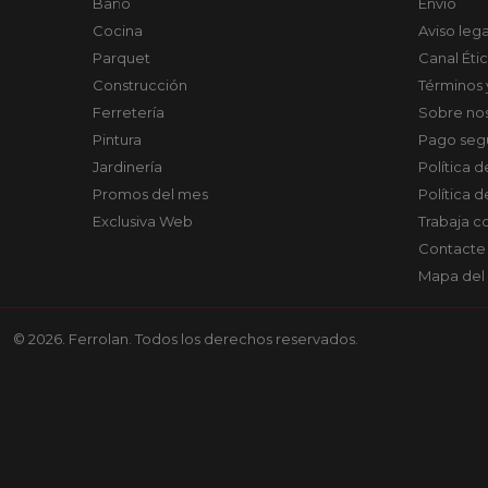
Baño
Envío
Cocina
Aviso lega
Parquet
Canal Éti
Construcción
Términos 
Ferretería
Sobre no
Pintura
Pago seg
Jardinería
Política 
Promos del mes
Política 
Exclusiva Web
Trabaja c
Contacte
Mapa del 
© 2026. Ferrolan. Todos los derechos reservados.