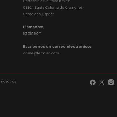
Carretera de la Roca Km 5,6
08924 Santa Coloma de Gramenet
Barcelona, España
Llámanos:
93 391 90 11
Escríbenos un correo electrónico:
online@ferrolan.com
 nosotros