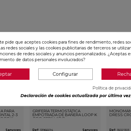
favorite
favorite
te pide que aceptes cookies para fines de rendimiento, redes soc
Las redes sociales y las cookies publicitarias de terceros se utiliza
unciones de redes sociales y anuncios personalizados. ¿Aceptas e
amiento de datos personales involucrados?
eptar
Configurar
Rech
Política de privaci
Declaración de cookies actualizada por última vez 
CA PARA
GRIFERÍA TERMOSTÁTICA
MONOMAN
NTAL 2-3
EMPOTRADA DE BAÑERA LOOP K
DRESS CR
LOOP K
ORO CEPILLADO
O
Sanycces
Ref:
33966014
Sanycces
Ref:
35021303