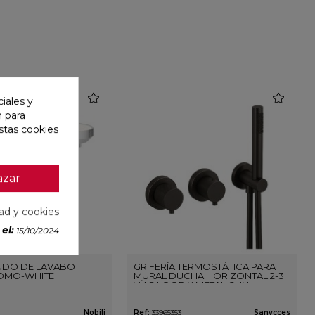
favorite
favorite
iales y
n para
stas cookies
azar
dad y cookies
el:
15/10/2024
DO DE LAVABO
GRIFERÍA TERMOSTÁTICA PARA
OMO-WHITE
MURAL DUCHA HORIZONTAL 2-3
VÍAS LOOP K METAL GUN
Nobili
Ref:
33965353
Sanycces