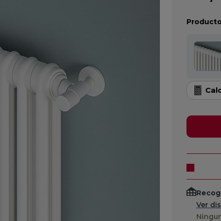
Producto
Cal
Recogi
Ver di
Ningun