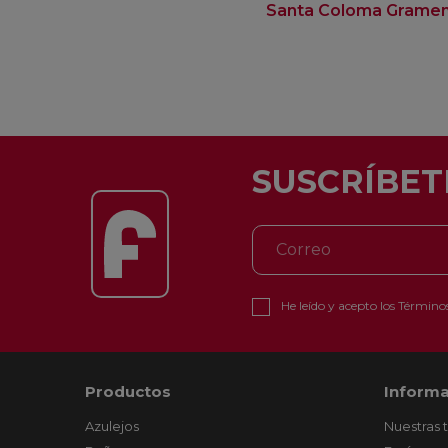
Santa Coloma Grame
SUSCRÍBET
He leído y acepto los
Términos
Productos
Informa
Azulejos
Nuestras 