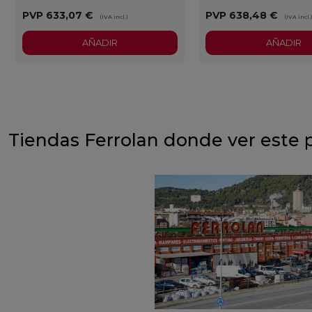
PVP
633,07 €
PVP
638,48 €
(IVA incl.)
(IVA incl.
AÑADIR
AÑADIR
Tiendas Ferrolan donde ver este 