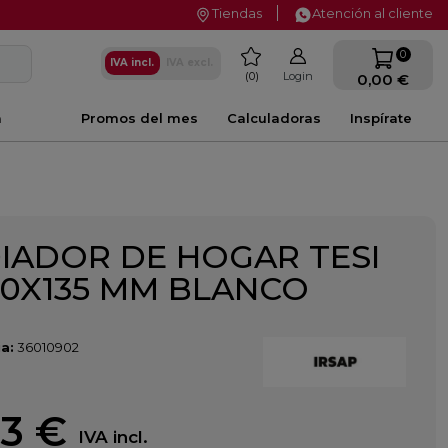
Tiendas
Atención al cliente
favorite
0
IVA incl.
IVA excl.
0
Login
0,00 €
a
Promos del mes
Calculadoras
Inspírate
IADOR DE HOGAR TESI
00X135 MM BLANCO
a:
36010902
13 €
IVA incl.