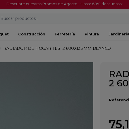
Descubre nuestras Promos de Agosto- ¡Hasta 60% descuento!
Buscar productos...
quet
Construcción
Ferretería
Pintura
Jardinerí
RADIADOR DE HOGAR TESI 2 600X135 MM BLANCO
RAD
2 6
Referenci
75,