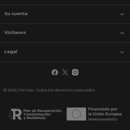
Su cuenta

Visítanos
keyboard_arrow_down
Legal

© 2026. Ferrolan. Todos los derechos reservados.