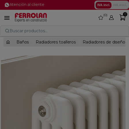
Atención al cliente
IVA incl.
IVA excl.
0
0
favorite

Buscar productos...
Baños
Radiadores toalleros
Radiadores de diseño