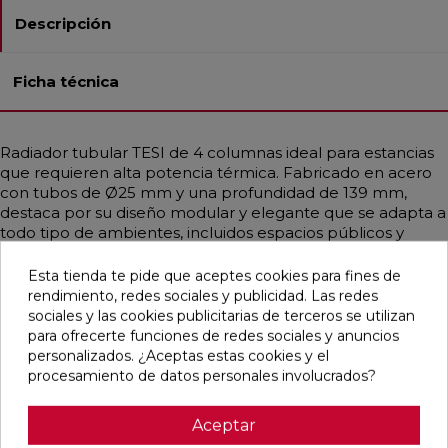
Descripción
Ficha técnica
Radiador tubular TESI de 4 columnas ideal para estancias
que requieren alta potencia térmica. Fabricado en acero
con tubos de Ø25 mm y una profundidad de 139 mm,
destaca por su diseño modular y elegante que se adapta a
todo tipo de ambientes, incluidos espacios públicos y
sanitarios gracias a sus formas redondeadas. Disponible en
diferentes medidas y en una amplia gama de colores,
Esta tienda te pide que aceptes cookies para fines de
incluidos acabados RAL personalizados. Garantiza una
rendimiento, redes sociales y publicidad. Las redes
distribución uniforme del calor, siendo compatible con
sociales y las cookies publicitarias de terceros se utilizan
sistemas de baja temperatura como calderas de
para ofrecerte funciones de redes sociales y anuncios
condensación o bombas de calor. Incluye purgador,
personalizados. ¿Aceptas estas cookies y el
soportes universales y tapón embellecedor.
procesamiento de datos personales involucrados?
Aceptar