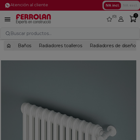
Atención al cliente
IVA incl.
IVA excl.
0
0
favorite

Buscar productos...
Baños
Radiadores toalleros
Radiadores de diseño