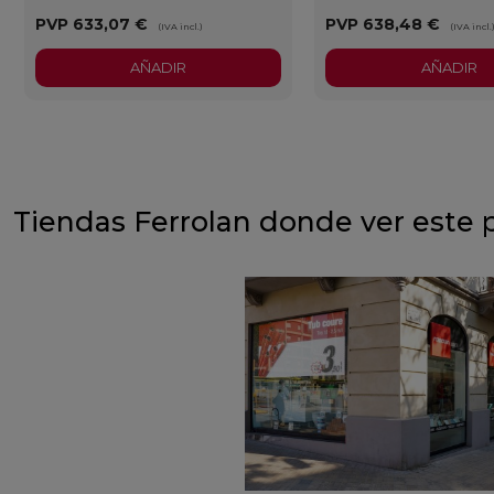
PVP
633,07 €
PVP
638,48 €
(IVA incl.)
(IVA incl.
AÑADIR
AÑADIR
Tiendas Ferrolan donde ver este 