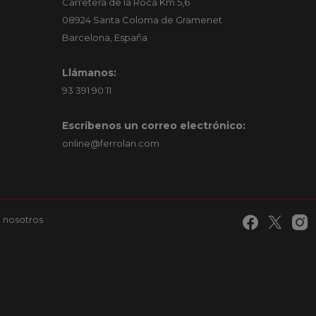
Carretera de la Roca Km 5,6
08924 Santa Coloma de Gramenet
Barcelona, España
Llámanos:
93 391 90 11
Escríbenos un correo electrónico:
online@ferrolan.com
 nosotros