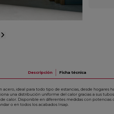
arrow_forward_ios
Descripción
Ficha técnica
 acero, ideal para todo tipo de estancias, desde hogares h
na una distribución uniforme del calor gracias a sus tub
 calor. Disponible en diferentes medidas con potencias d
ándar o en todos los acabados Irsap.