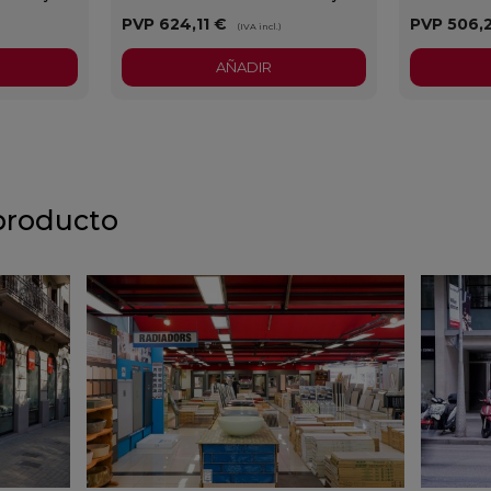
PVP
624,11 €
PVP
506,
)
(IVA incl.)
AÑADIR
producto