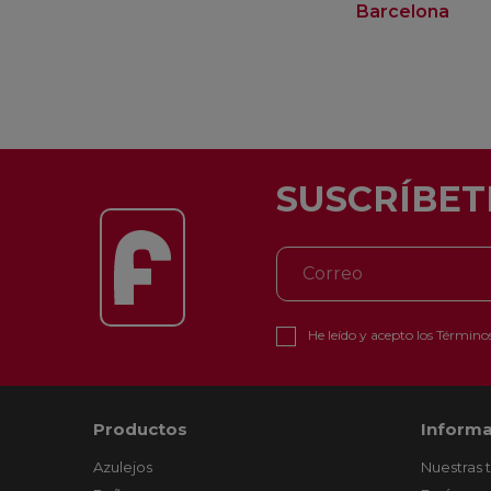
Barcelona
SUSCRÍBET
He leído y acepto los
Términos
Productos
Informa
Azulejos
Nuestras 