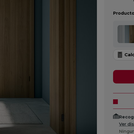
Producto
Cal
Recogi
Ver di
Ningun