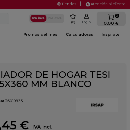
Tiendas
Atención al cliente
favorite
0
IVA incl.
IVA excl.
0
Login
0,00 €
a
Promos del mes
Calculadoras
Inspírate
IADOR DE HOGAR TESI
85X360 MM BLANCO
a:
36010935
,45 €
IVA incl.