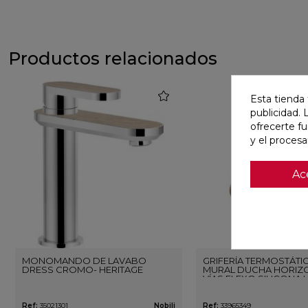
Productos relacionados
favorite
Esta tienda 
publicidad. 
ofrecerte f
y el proces
Ac
MONOMANDO DE LAVABO
GRIFERÍA TERMOSTÁTI
DRESS CROMO- HERITAGE
MURAL DUCHA HORIZO
VÍAS FLEXO SILICONA 
ORO ROSA CEPILLAD
Ref:
35021301
Nobili
Ref:
33965349