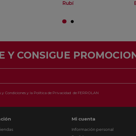
Rubí
E Y CONSIGUE PROMOCION
 y Condiciones
y la
Política de Privacidad
de FERROLAN
ción
Mi cuenta
tiendas
Información personal