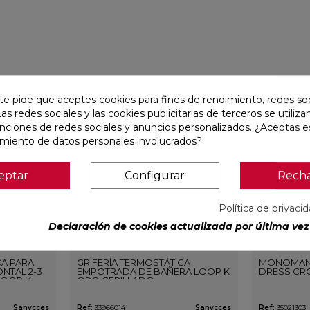
favorite
favorite
te pide que aceptes cookies para fines de rendimiento, redes soc
Las redes sociales y las cookies publicitarias de terceros se utiliza
unciones de redes sociales y anuncios personalizados. ¿Aceptas e
amiento de datos personales involucrados?
eptar
Configurar
Rech
Política de privaci
Declaración de cookies actualizada por última vez 
CA PARA
GRIFERÍA TERMOSTÁTICA
MONOMAN
NTAL 2-3
EMPOTRADA DE BAÑERA LOOP K
DRESS CR
LOOP K
ORO CEPILLADO
O
Sanycces
Ref:
33966014
Sanycces
Ref:
35021303