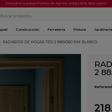
Descubre nuestras Promos de Agosto- ¡Hasta 60% descuento!
Buscar productos...
quet
Construcción
Ferretería
Pintura
Jardinerí
RADIADOR DE HOGAR TESI 2 885X360 MM BLANCO
RAD
2 8
Referenci
218