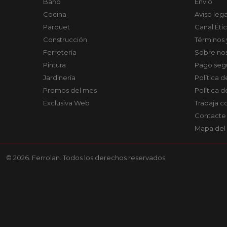
Baño
Envío
Cocina
Aviso lega
Parquet
Canal Éti
Construcción
Términos 
Ferretería
Sobre no
Pintura
Pago seg
Jardinería
Política 
Promos del mes
Política 
Exclusiva Web
Trabaja c
Contacte
Mapa del 
© 2026. Ferrolan. Todos los derechos reservados.