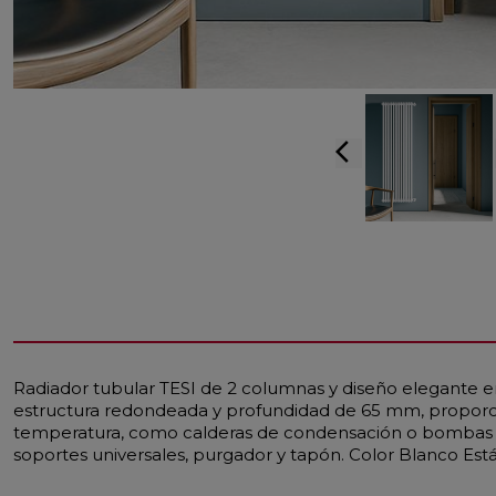
arrow_back_ios
Radiador tubular TESI de 2 columnas y diseño elegante en
estructura redondeada y profundidad de 65 mm, proporcio
temperatura, como calderas de condensación o bombas de
soportes universales, purgador y tapón. Color Blanco Est