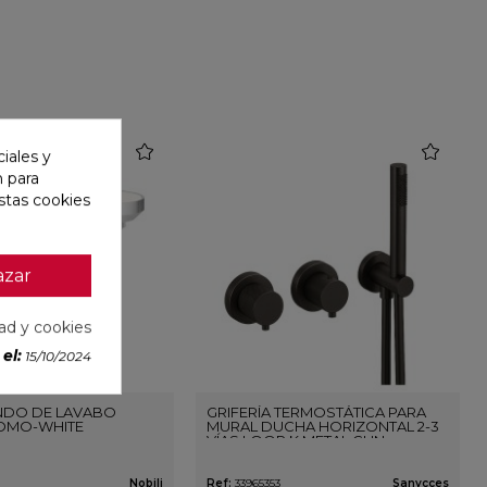
favorite
favorite
iales y
n para
stas cookies
azar
dad y cookies
el:
15/10/2024
DO DE LAVABO
GRIFERÍA TERMOSTÁTICA PARA
OMO-WHITE
MURAL DUCHA HORIZONTAL 2-3
VÍAS LOOP K METAL GUN
Nobili
Ref:
33965353
Sanycces