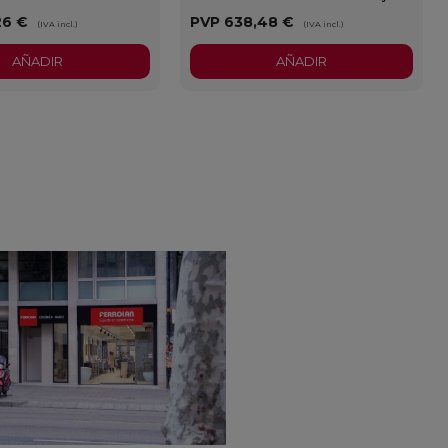
26 €
PVP
638,48 €
(IVA incl.)
(IVA incl.)
AÑADIR
AÑADIR