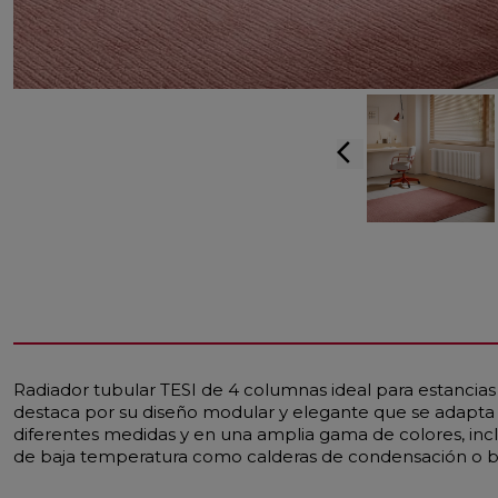
arrow_back_ios
Radiador tubular TESI de 4 columnas ideal para estanci
destaca por su diseño modular y elegante que se adapta a
diferentes medidas y en una amplia gama de colores, incl
de baja temperatura como calderas de condensación o bo