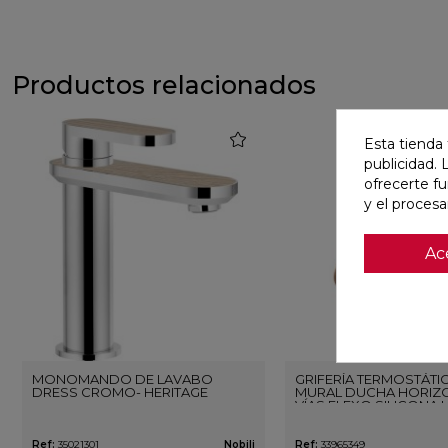
Productos relacionados
favorite
Esta tienda 
publicidad. 
ofrecerte f
y el proces
Ac
MONOMANDO DE LAVABO
GRIFERÍA TERMOSTÁTI
DRESS CROMO- HERITAGE
MURAL DUCHA HORIZO
VÍAS FLEXO SILICONA 
ORO ROSA CEPILLAD
Ref:
35021301
Nobili
Ref:
33965349