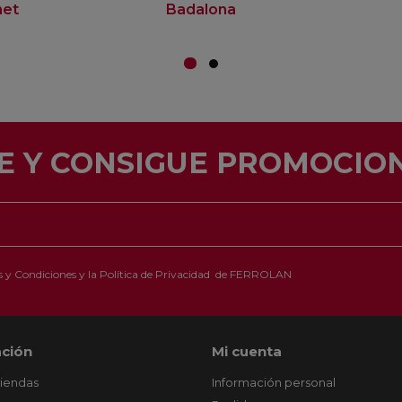
net
Badalona
E Y CONSIGUE PROMOCION
 y Condiciones
y la
Política de Privacidad
de FERROLAN
ción
Mi cuenta
tiendas
Información personal