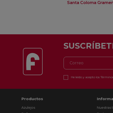
Santa Coloma Grame
SUSCRÍBET
He leído y acepto los
Términos
Productos
Informa
Azulejos
Nuestras 