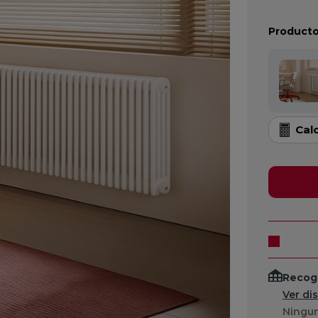
Producto
Cal
Recogi
Ver di
Ningun