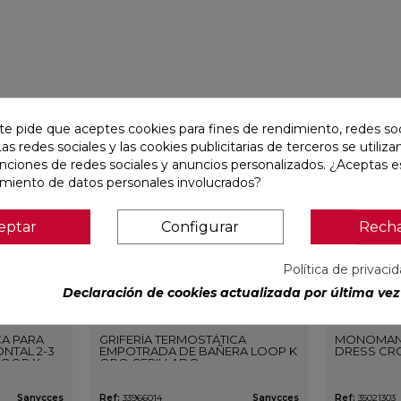
favorite
favorite
te pide que aceptes cookies para fines de rendimiento, redes soc
Las redes sociales y las cookies publicitarias de terceros se utiliza
unciones de redes sociales y anuncios personalizados. ¿Aceptas e
amiento de datos personales involucrados?
eptar
Configurar
Rech
Política de privaci
Declaración de cookies actualizada por última vez 
CA PARA
GRIFERÍA TERMOSTÁTICA
MONOMAN
NTAL 2-3
EMPOTRADA DE BAÑERA LOOP K
DRESS CR
LOOP K
ORO CEPILLADO
O
Sanycces
Ref:
33966014
Sanycces
Ref:
35021303