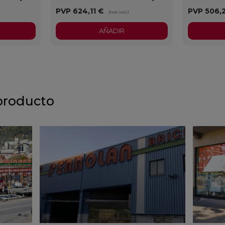
PVP
624,11 €
PVP
506,
)
(IVA incl.)
AÑADIR
producto