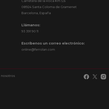
Carretera de la Roca Km 5,6
08924 Santa Coloma de Gramenet
Barcelona, España
Llámanos:
93 391 90 11
Escríbenos un correo electrónico:
online@ferrolan.com
 nosotros