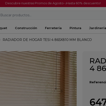
Descubre nuestras Promos de Agosto- ¡Hasta 60% descuento!
Buscar productos...
quet
Construcción
Ferretería
Pintura
Jardinerí
RADIADOR DE HOGAR TESI 4 865X810 MM BLANCO
RAD
4 8
Referenci
647