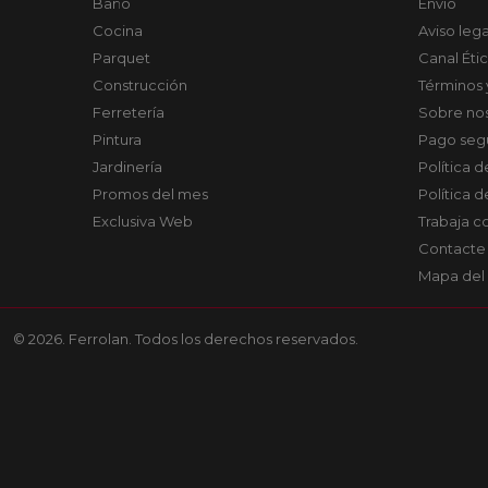
Baño
Envío
Cocina
Aviso lega
Parquet
Canal Éti
Construcción
Términos 
Ferretería
Sobre no
Pintura
Pago seg
Jardinería
Política 
Promos del mes
Política 
Exclusiva Web
Trabaja c
Contacte
Mapa del 
© 2026. Ferrolan. Todos los derechos reservados.