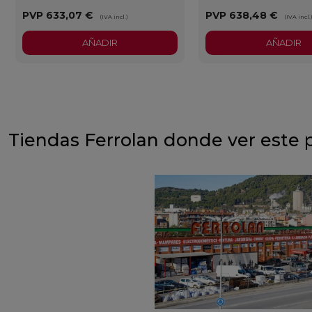
PVP
633,07 €
PVP
638,48 €
(IVA incl.)
(IVA incl.
AÑADIR
AÑADIR
Tiendas Ferrolan donde ver este 