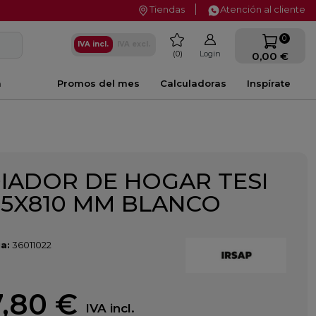
Tiendas
Atención al cliente
favorite
0
IVA incl.
IVA excl.
0
Login
0,00 €
a
Promos del mes
Calculadoras
Inspírate
IADOR DE HOGAR TESI
65X810 MM BLANCO
a:
36011022
,80 €
IVA incl.