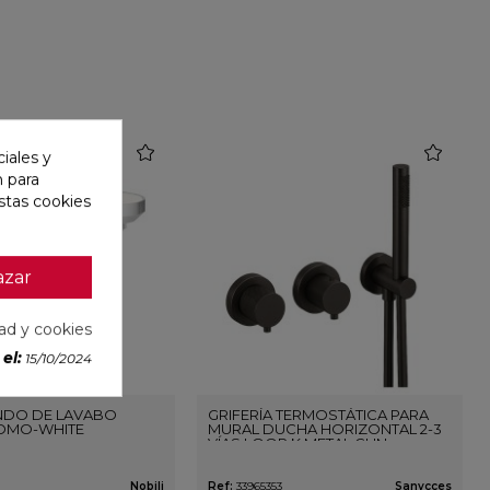
favorite
favorite
iales y
n para
stas cookies
azar
dad y cookies
el:
15/10/2024
DO DE LAVABO
GRIFERÍA TERMOSTÁTICA PARA
OMO-WHITE
MURAL DUCHA HORIZONTAL 2-3
VÍAS LOOP K METAL GUN
Nobili
Ref:
33965353
Sanycces