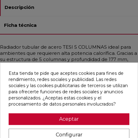
Descripción
Ficha técnica
Radiador tubular de acero TESI 5 COLUMNAS ideal para
ambientes que requieren alta potencia calorífica. Gracias a
su estructura de 5 columnas y profundidad de 177 mm,
proporciona un calor uniforme incluso en espacios
amplios. Diseñado para instalaciones de baja temperatura
Esta tienda te pide que aceptes cookies para fines de
como bombas de calor o calderas de condensación.
rendimiento, redes sociales y publicidad. Las redes
Disponible en diferentes medidas, con potencias que
sociales y las cookies publicitarias de terceros se utilizan
alcanzan hasta 3708 W. Incluye soportes universales del
para ofrecerte funciones de redes sociales y anuncios
mismo color, purgador y tapón ciego. Acabado en Blanco
personalizados. ¿Aceptas estas cookies y el
Estándar o personalizable con colores RAL y Acabados
procesamiento de datos personales involucrados?
Irsap. Ideal para hogares, oficinas y espacios públicos
gracias a su diseño funcional y elegante.
Aceptar
Configurar