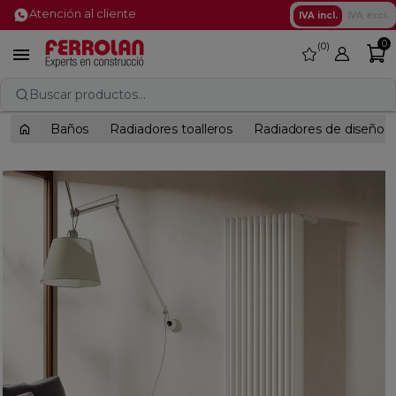
Atención al cliente
IVA incl.
IVA excl.
0
0
favorite

Buscar productos...
Baños
Radiadores toalleros
Radiadores de diseño