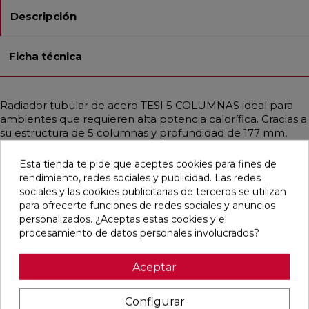
Descripción
Ficha técnica
Radiador tubular de acero TESI 5 COLUMNAS ideal para
ambientes que requieren alta potencia calorífica. Gracias a
su estructura de 5 columnas y profundidad de 177 mm,
proporciona un calor uniforme incluso en espacios
amplios. Diseñado para instalaciones de baja temperatura
Esta tienda te pide que aceptes cookies para fines de
como bombas de calor o calderas de condensación.
rendimiento, redes sociales y publicidad. Las redes
Disponible en diferentes medidas, con potencias que
sociales y las cookies publicitarias de terceros se utilizan
alcanzan hasta 3708 W. Incluye soportes universales del
para ofrecerte funciones de redes sociales y anuncios
mismo color, purgador y tapón ciego. Acabado en Blanco
personalizados. ¿Aceptas estas cookies y el
Estándar o personalizable con colores RAL y Acabados
procesamiento de datos personales involucrados?
Irsap. Ideal para hogares, oficinas y espacios públicos
gracias a su diseño funcional y elegante.
Aceptar
Configurar