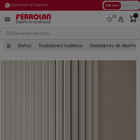
Atención al cliente
IVA incl.
IVA excl.
0
0
favorite

Buscar productos...
Baños
Radiadores toalleros
Radiadores de diseño