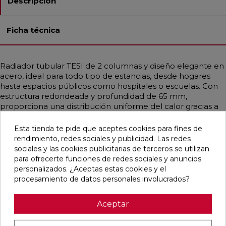
Descripción
Ficha técnica
Radiador tubular TESI de 2 columnas y diseño elegante en
acero, ideal para todo tipo de estancias, desde hogares
hasta espacios públicos como hospitales o escuelas. Con
estructura redondeada y profundidad de 65 mm,
proporciona una distribución uniforme del calor gracias a
sus tubos de Ø25 mm. Compatible con instalaciones de
baja temperatura, como calderas de condensación o
Esta tienda te pide que aceptes cookies para fines de
bombas de calor. Disponible en diferentes medidas con
rendimiento, redes sociales y publicidad. Las redes
potencias desde 14,9 hasta 2769 W por elemento
sociales y las cookies publicitarias de terceros se utilizan
(∆T=50°C). Incluye soportes universales, purgador y tapón.
para ofrecerte funciones de redes sociales y anuncios
Color Blanco Estándar o en todos los acabados Irsap.
personalizados. ¿Aceptas estas cookies y el
procesamiento de datos personales involucrados?
Aceptar
Productos relacionados