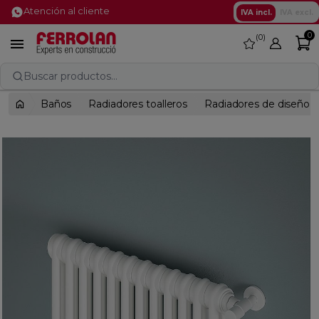
Atención al cliente
IVA incl.
IVA excl.
0
0
favorite

Buscar productos...
Baños
Radiadores toalleros
Radiadores de diseño