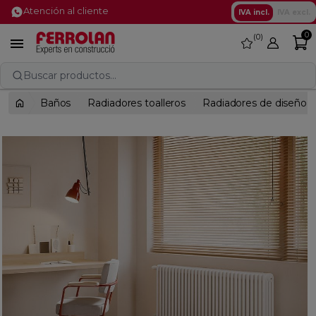
Atención al cliente
IVA incl.
IVA excl.
0
0
favorite

Buscar productos...
Baños
Radiadores toalleros
Radiadores de diseño