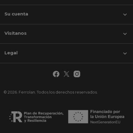
Su cuenta

Visítanos
keyboard_arrow_down
Legal

© 2026. Ferrolan. Todos los derechos reservados.