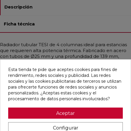
Descripción
Ficha técnica
Radiador tubular TESI de 4 columnas ideal para estancias
que requieren alta potencia térmica. Fabricado en acero
con tubos de Ø25 mm y una profundidad de 139 mm,
destaca por su diseño modular y elegante que se adapta a
todo tipo de ambientes, incluidos espacios públicos y
Esta tienda te pide que aceptes cookies para fines de
sanitarios gracias a sus formas redondeadas. Disponible en
rendimiento, redes sociales y publicidad. Las redes
diferentes medidas y en una amplia gama de colores,
sociales y las cookies publicitarias de terceros se utilizan
incluidos acabados RAL personalizados. Garantiza una
para ofrecerte funciones de redes sociales y anuncios
distribución uniforme del calor, siendo compatible con
personalizados. ¿Aceptas estas cookies y el
sistemas de baja temperatura como calderas de
procesamiento de datos personales involucrados?
condensación o bombas de calor. Incluye purgador,
soportes universales y tapón embellecedor.
Aceptar
Configurar