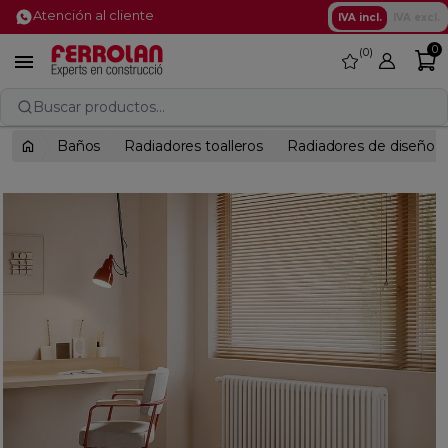
Atención al cliente
IVA incl.
IVA excl.
0
0
favorite

Buscar productos...
Baños
Radiadores toalleros
Radiadores de diseño