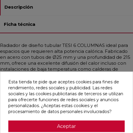
Descripción
Ficha técnica
Radiador de diseño tubular TESI 6 COLUMNAS ideal para
espacios que requieren alta potencia calórica. Fabricado
en acero con tubos de Ø25 mm y una profundidad de 215
mm, ofrece una excelente difusión del calor incluso con
instalaciones de baja temperatura como calderas de
condensación o bombas de calor. Disponible en
diferentes medidas y en acabados personalizados,
Esta tienda te pide que aceptes cookies para fines de
incluidos colores RAL y tratamientos especiales. Se
rendimiento, redes sociales y publicidad. Las redes
suministra con soportes universales y purgador del mismo
sociales y las cookies publicitarias de terceros se utilizan
color. Perfecto para viviendas o espacios públicos que
para ofrecerte funciones de redes sociales y anuncios
exigen funcionalidad y estética elegante. Presión máxima
personalizados. ¿Aceptas estas cookies y el
de trabajo: 8 bar. Temperatura máxima: 95 °C.
procesamiento de datos personales involucrados?
Aceptar