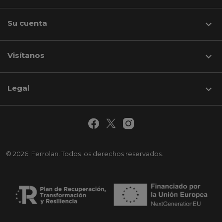
Su cuenta

Visítanos
keyboard_arrow_down
Legal

© 2026. Ferrolan. Todos los derechos reservados.