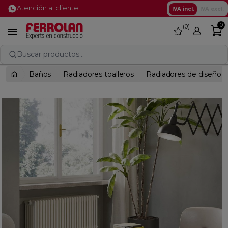
Atención al cliente
IVA incl.
IVA excl.
0
0
favorite

Buscar productos...
Baños
Radiadores toalleros
Radiadores de diseño