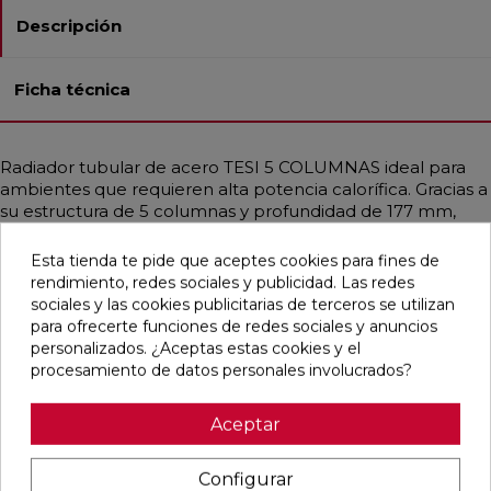
Descripción
Ficha técnica
Radiador tubular de acero TESI 5 COLUMNAS ideal para
ambientes que requieren alta potencia calorífica. Gracias a
su estructura de 5 columnas y profundidad de 177 mm,
proporciona un calor uniforme incluso en espacios
amplios. Diseñado para instalaciones de baja temperatura
Esta tienda te pide que aceptes cookies para fines de
como bombas de calor o calderas de condensación.
rendimiento, redes sociales y publicidad. Las redes
Disponible en diferentes medidas, con potencias que
sociales y las cookies publicitarias de terceros se utilizan
alcanzan hasta 3708 W. Incluye soportes universales del
para ofrecerte funciones de redes sociales y anuncios
mismo color, purgador y tapón ciego. Acabado en Blanco
personalizados. ¿Aceptas estas cookies y el
Estándar o personalizable con colores RAL y Acabados
procesamiento de datos personales involucrados?
Irsap. Ideal para hogares, oficinas y espacios públicos
gracias a su diseño funcional y elegante.
Aceptar
Configurar