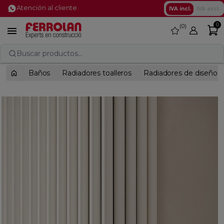
Atención al cliente
IVA incl.
IVA excl.
0
0
favorite

Buscar productos...
Baños
Radiadores toalleros
Radiadores de diseño