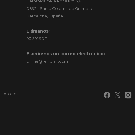
Carretera de la Roca Km 5,6
08924 Santa Coloma de Gramenet
Barcelona, España
Llámanos:
93 391 90 11
Escríbenos un correo electrónico:
online@ferrolan.com
 nosotros