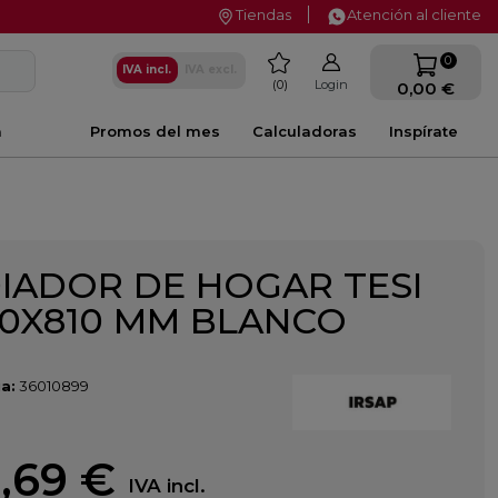
Tiendas
Atención al cliente
favorite
0
IVA incl.
IVA excl.
0
Login
0,00 €
a
Promos del mes
Calculadoras
Inspírate
IADOR DE HOGAR TESI
00X810 MM BLANCO
a:
36010899
,69 €
IVA incl.