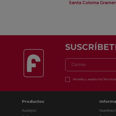
Santa Coloma Grame
SUSCRÍBET
He leído y acepto los
Términos
Productos
Informa
Azulejos
Nuestras 