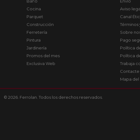
Baño
Envío
Cocina
Aviso lega
Parquet
Canal Éti
Construcción
Términos 
Ferretería
Sobre no
Pintura
Pago seg
Jardinería
Política 
Promos del mes
Política 
Exclusiva Web
Trabaja c
Contacte
Mapa del 
© 2026. Ferrolan. Todos los derechos reservados.