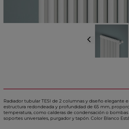
arrow_back_ios
Radiador tubular TESI de 2 columnas y diseño elegante en
estructura redondeada y profundidad de 65 mm, proporcio
temperatura, como calderas de condensación o bombas de
soportes universales, purgador y tapón. Color Blanco Est