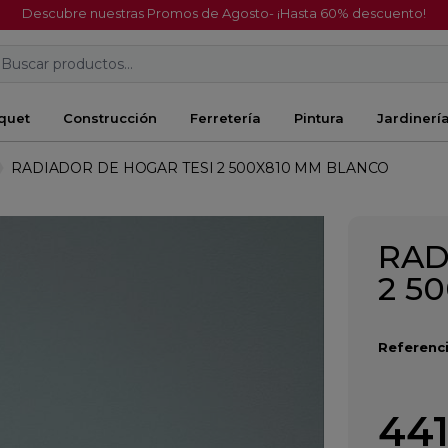
Descubre nuestras Promos de Agosto- ¡Hasta 60% descuento!
Buscar productos...
quet
Construcción
Ferretería
Pintura
Jardinerí
RADIADOR DE HOGAR TESI 2 500X810 MM BLANCO
RAD
2 5
Referenci
441