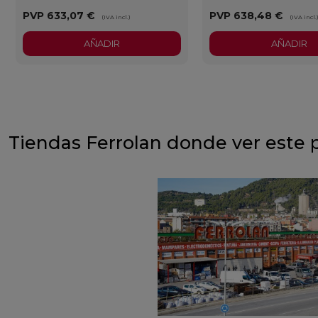
PVP
633,07 €
PVP
638,48 €
(IVA incl.)
(IVA incl.
AÑADIR
AÑADIR
Tiendas Ferrolan donde ver este 