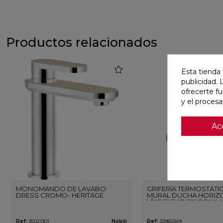
Productos relacionados
favorite
Esta tienda 
publicidad. 
ofrecerte f
y el proces
Ac
MONOMANDO DE LAVABO
GRIFERÍA TERMOSTÁTI
DRESS CROMO- HERITAGE
MURAL DUCHA HORIZO
VÍAS FLEXO SILICONA 
ORO ROSA CEPILLAD
Ref:
35021301
Nobili
Ref:
33965349