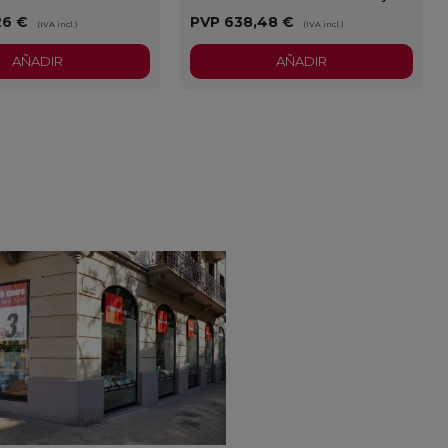
26 €
PVP
638,48 €
(IVA incl.)
(IVA incl.)
AÑADIR
AÑADIR