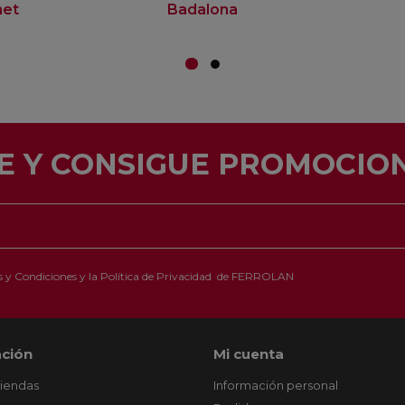
net
Badalona
E Y CONSIGUE PROMOCION
 y Condiciones
y la
Política de Privacidad
de FERROLAN
ción
Mi cuenta
tiendas
Información personal