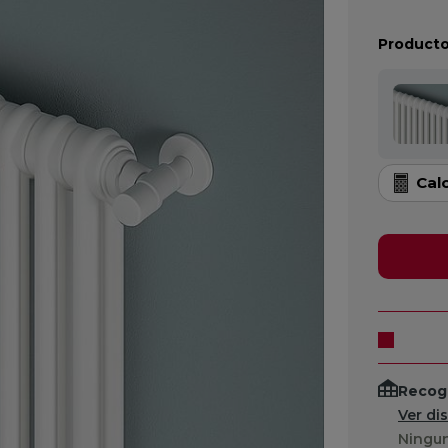
Producto
Cal
Recogi
Ver di
Ningun