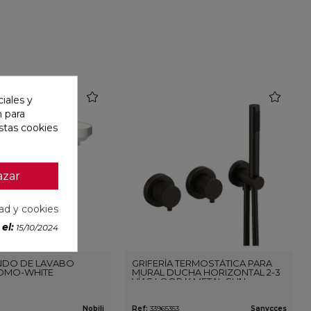
favorite
favorite
iales y
n para
stas cookies
azar
dad y cookies
el:
15/10/2024
DO DE LAVABO
GRIFERÍA TERMOSTÁTICA PARA
OMO-WHITE
MURAL DUCHA HORIZONTAL 2-3
VÍAS LOOP K METAL GUN
Nobili
Ref:
33965353
Sanycces