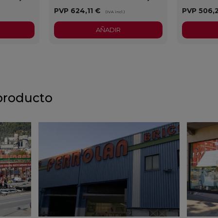
PVP
624,11 €
PVP
506,
)
(IVA incl.)
AÑADIR
producto