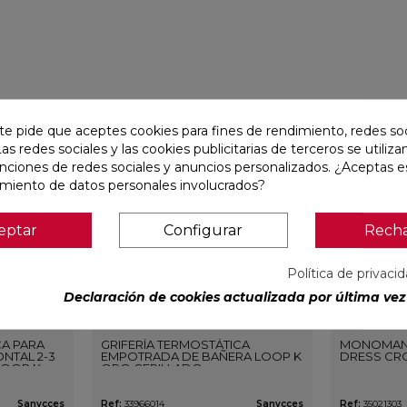
favorite
favorite
te pide que aceptes cookies para fines de rendimiento, redes soc
Las redes sociales y las cookies publicitarias de terceros se utiliza
unciones de redes sociales y anuncios personalizados. ¿Aceptas e
amiento de datos personales involucrados?
eptar
Configurar
Rech
Política de privaci
Declaración de cookies actualizada por última vez 
CA PARA
GRIFERÍA TERMOSTÁTICA
MONOMAN
NTAL 2-3
EMPOTRADA DE BAÑERA LOOP K
DRESS CR
LOOP K
ORO CEPILLADO
O
Sanycces
Ref:
33966014
Sanycces
Ref:
35021303