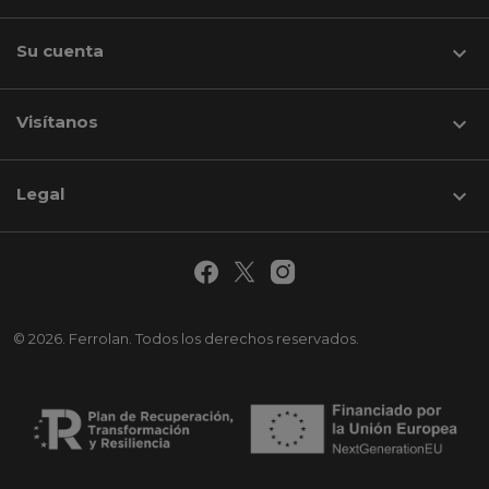
Su cuenta

Visítanos
keyboard_arrow_down
Legal

© 2026. Ferrolan. Todos los derechos reservados.