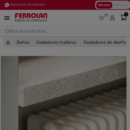
Atención al cliente
IVA incl.
IVA excl.
0
0
favorite

Buscar productos...
Baños
Radiadores toalleros
Radiadores de diseño