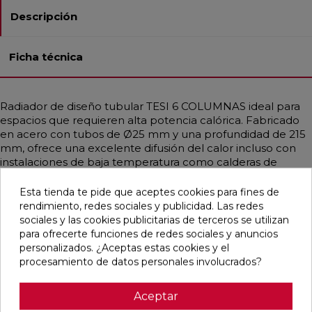
Descripción
Ficha técnica
Radiador de diseño tubular TESI 6 COLUMNAS ideal para
espacios que requieren alta potencia calórica. Fabricado
en acero con tubos de Ø25 mm y una profundidad de 215
mm, ofrece una excelente difusión del calor incluso con
instalaciones de baja temperatura como calderas de
condensación o bombas de calor. Disponible en
diferentes medidas y en acabados personalizados,
Esta tienda te pide que aceptes cookies para fines de
incluidos colores RAL y tratamientos especiales. Se
rendimiento, redes sociales y publicidad. Las redes
suministra con soportes universales y purgador del mismo
sociales y las cookies publicitarias de terceros se utilizan
color. Perfecto para viviendas o espacios públicos que
para ofrecerte funciones de redes sociales y anuncios
exigen funcionalidad y estética elegante. Presión máxima
personalizados. ¿Aceptas estas cookies y el
de trabajo: 8 bar. Temperatura máxima: 95 °C.
procesamiento de datos personales involucrados?
Aceptar