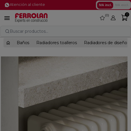
Atención al cliente
IVA incl.
IVA excl.
0
0
favorite

Buscar productos...
Baños
Radiadores toalleros
Radiadores de diseño