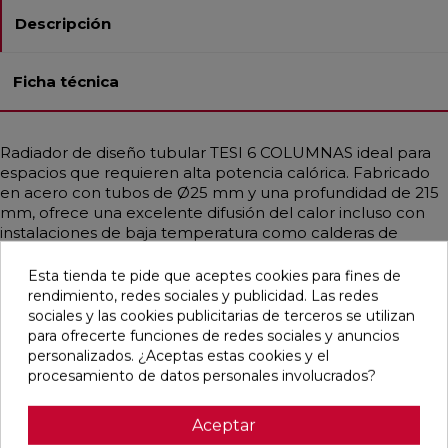
Descripción
Ficha técnica
Radiador de diseño tubular TESI 6 COLUMNAS ideal para
espacios que requieren alta potencia calórica. Fabricado
en acero con tubos de Ø25 mm y una profundidad de 215
mm, ofrece una excelente difusión del calor incluso con
instalaciones de baja temperatura como calderas de
condensación o bombas de calor. Disponible en
diferentes medidas y en acabados personalizados,
Esta tienda te pide que aceptes cookies para fines de
incluidos colores RAL y tratamientos especiales. Se
rendimiento, redes sociales y publicidad. Las redes
suministra con soportes universales y purgador del mismo
sociales y las cookies publicitarias de terceros se utilizan
color. Perfecto para viviendas o espacios públicos que
para ofrecerte funciones de redes sociales y anuncios
exigen funcionalidad y estética elegante. Presión máxima
personalizados. ¿Aceptas estas cookies y el
de trabajo: 8 bar. Temperatura máxima: 95 °C.
procesamiento de datos personales involucrados?
Aceptar