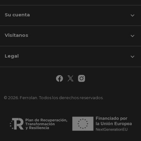
Su cuenta

Visítanos
keyboard_arrow_down
Legal

© 2026. Ferrolan. Todos los derechos reservados.