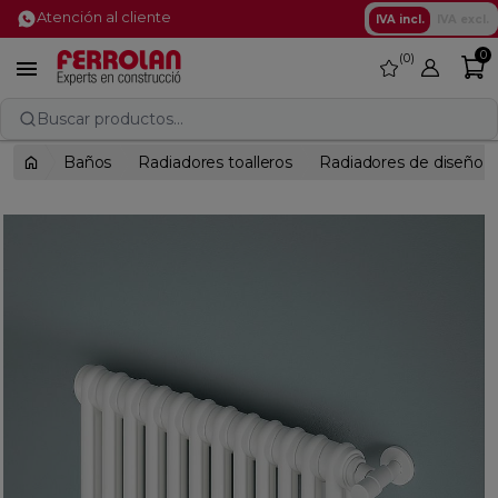
Atención al cliente
IVA incl.
IVA excl.
0
0
favorite

Buscar productos...
Baños
Radiadores toalleros
Radiadores de diseño