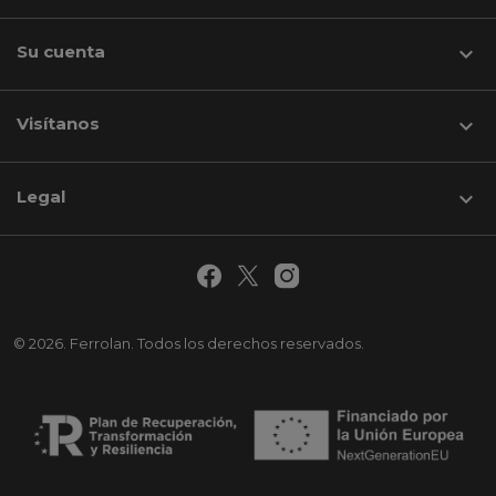
Su cuenta

Visítanos
keyboard_arrow_down
Legal

© 2026. Ferrolan. Todos los derechos reservados.