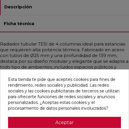
Descripción
Ficha técnica
Radiador tubular TESI de 4 columnas ideal para estancias
que requieren alta potencia térmica. Fabricado en acero
con tubos de Ø25 mm y una profundidad de 139 mm,
destaca por su diseño modular y elegante que se adapta a
todo tipo de ambientes, incluidos espacios públicos y
sanitarios gracias a sus formas redondeadas. Disponible en
diferentes medidas y en una amplia gama de colores,
Esta tienda te pide que aceptes cookies para fines de
incluidos acabados RAL personalizados. Garantiza una
rendimiento, redes sociales y publicidad. Las redes
distribución uniforme del calor, siendo compatible con
sociales y las cookies publicitarias de terceros se utilizan
sistemas de baja temperatura como calderas de
para ofrecerte funciones de redes sociales y anuncios
condensación o bombas de calor. Incluye purgador,
personalizados. ¿Aceptas estas cookies y el
soportes universales y tapón embellecedor.
procesamiento de datos personales involucrados?
Aceptar