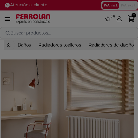
Atención al cliente
IVA incl.
IVA excl.
0
0
favorite

Buscar productos...
Baños
Radiadores toalleros
Radiadores de diseño